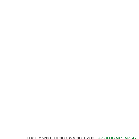
Пн-Пт 9:00–18:00 Сб 9:00-15:00
|
+7 (910) 915-97-97