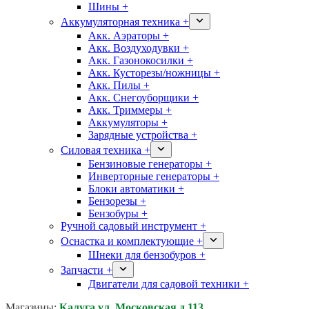
Шины +
Аккумуляторная техника +
Акк. Аэраторы +
Акк. Воздуходувки +
Акк. Газонокосилки +
Акк. Кусторезы/ножницы +
Акк. Пилы +
Акк. Снегоуборщики +
Акк. Триммеры +
Аккумуляторы +
Зарядные устройства +
Силовая техника +
Бензиновые генераторы +
Инверторные генераторы +
Блоки автоматики +
Бензорезы +
Бензобуры +
Ручной садовый инструмент +
Оснастка и комплектующие +
Шнеки для бензобуров +
Запчасти +
Двигатели для садовой техники +
Магазины:
Калуга ул. Московская д.113