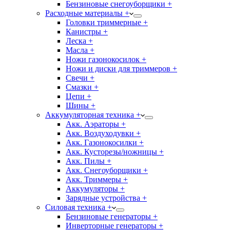
Бензиновые снегоуборщики +
Расходные материалы +
Головки триммерные +
Канистры +
Леска +
Масла +
Ножи газонокосилок +
Ножи и диски для триммеров +
Свечи +
Смазки +
Цепи +
Шины +
Аккумуляторная техника +
Акк. Аэраторы +
Акк. Воздуходувки +
Акк. Газонокосилки +
Акк. Кусторезы/ножницы +
Акк. Пилы +
Акк. Снегоуборщики +
Акк. Триммеры +
Аккумуляторы +
Зарядные устройства +
Силовая техника +
Бензиновые генераторы +
Инверторные генераторы +