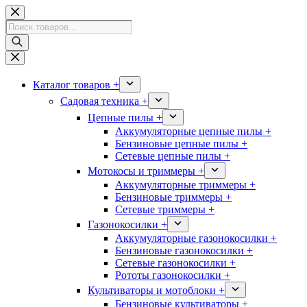
Перейти
к
Поиск
сути
товаров
Каталог товаров +
Садовая техника +
Цепные пилы +
Аккумуляторные цепные пилы +
Бензиновые цепные пилы +
Сетевые цепные пилы +
Мотокосы и триммеры +
Аккумуляторные триммеры +
Бензиновые триммеры +
Сетевые триммеры +
Газонокосилки +
Аккумуляторные газонокосилки +
Бензиновые газонокосилки +
Сетевые газонокосилки +
Рототы газонокосилки +
Культиваторы и мотоблоки +
Бензиновые культиваторы +