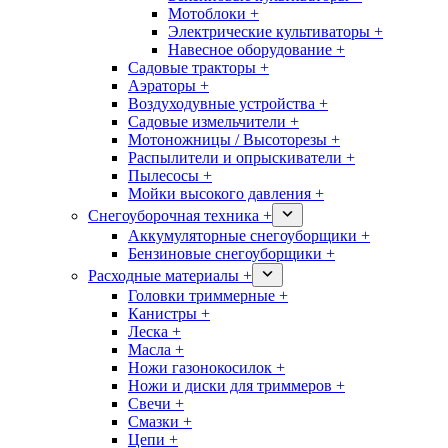
Мотоблоки +
Электрические культиваторы +
Навесное оборудование +
Садовые тракторы +
Аэраторы +
Воздуходувные устройства +
Садовые измельчители +
Мотоножницы / Высоторезы +
Распылители и опрыскиватели +
Пылесосы +
Мойки высокого давления +
Снегоуборочная техника +
Аккумуляторные снегоуборщики +
Бензиновые снегоуборщики +
Расходные материалы +
Головки триммерные +
Канистры +
Леска +
Масла +
Ножи газонокосилок +
Ножи и диски для триммеров +
Свечи +
Смазки +
Цепи +