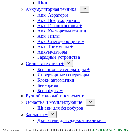
Шины +
Аккумуляторная техника +
Акк. Аэраторы +
Акк. Воздуходувки +
Акк. Газонокосилки +
Акк. Кусторезы/ножницы +
Акк. Пилы +
Акк. Снегоуборщики +
Акк. Триммеры +
Аккумуляторы +
Зарядные устройства +
Силовая техника +
Бензиновые генераторы +
Инверторные генераторы +
Блоки автоматики +
Бензорезы +
Бензобуры +
Ручной садовый инструмент +
Оснастка и комплектующие +
Шнеки для бензобуров +
Запчасти +
Двигатели для садовой техники +
Магазины:
Калуга ул. Московская д.113
Пн-Пт 9:00–18:00 Сб 9:00-15:00
|
+7 (910) 915-97-97