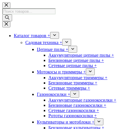
Перейти
к
Поиск
сути
товаров
Каталог товаров +
Садовая техника +
Цепные пилы +
Аккумуляторные цепные пилы +
Бензиновые цепные пилы +
Сетевые цепные пилы +
Мотокосы и триммеры +
Аккумуляторные триммеры +
Бензиновые триммеры +
Сетевые триммеры +
Газонокосилки +
Аккумуляторные газонокосилки +
Бензиновые газонокосилки +
Сетевые газонокосилки +
Рототы газонокосилки +
Культиваторы и мотоблоки +
Бензиновые культиваторы +