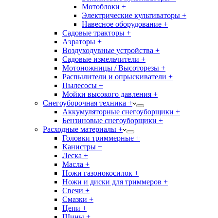
Мотоблоки +
Электрические культиваторы +
Навесное оборудование +
Садовые тракторы +
Аэраторы +
Воздуходувные устройства +
Садовые измельчители +
Мотоножницы / Высоторезы +
Распылители и опрыскиватели +
Пылесосы +
Мойки высокого давления +
Снегоуборочная техника +
Аккумуляторные снегоуборщики +
Бензиновые снегоуборщики +
Расходные материалы +
Головки триммерные +
Канистры +
Леска +
Масла +
Ножи газонокосилок +
Ножи и диски для триммеров +
Свечи +
Смазки +
Цепи +
Шины +