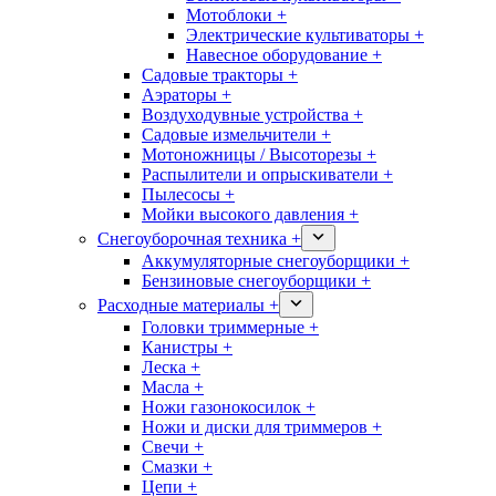
Мотоблоки +
Электрические культиваторы +
Навесное оборудование +
Садовые тракторы +
Аэраторы +
Воздуходувные устройства +
Садовые измельчители +
Мотоножницы / Высоторезы +
Распылители и опрыскиватели +
Пылесосы +
Мойки высокого давления +
Снегоуборочная техника +
Аккумуляторные снегоуборщики +
Бензиновые снегоуборщики +
Расходные материалы +
Головки триммерные +
Канистры +
Леска +
Масла +
Ножи газонокосилок +
Ножи и диски для триммеров +
Свечи +
Смазки +
Цепи +