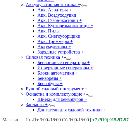
Аккумуляторная техника +
Акк. Аэраторы +
Акк. Воздуходувки +
Акк. Газонокосилки +
Акк. Кусторезы/ножницы +
Акк. Пилы +
Акк. Снегоуборщики +
Акк. Триммеры +
Аккумуляторы +
Зарядные устройства +
Силовая техника +
Бензиновые генераторы +
Инверторные генераторы +
Блоки автоматики +
Бензорезы +
Бензобуры +
Ручной садовый инструмент +
Оснастка и комплектующие +
Шнеки для бензобуров +
Запчасти +
Двигатели для садовой техники +
Магазины:
Калуга ул. Московская д.113
Пн-Пт 9:00–18:00 Сб 9:00-15:00
|
+7 (910) 915-97-97