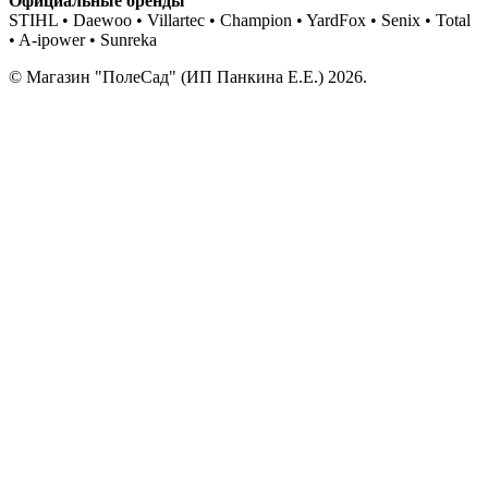
Официальные бренды
STIHL • Daewoo • Villartec • Champion • YardFox • Senix • Total
• A-ipower • Sunreka
© Магазин "ПолеСад" (ИП Панкина Е.Е.) 2026.