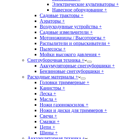
Электрические культиваторы +
Навесное оборудование +
Садовые тракторы +
Аэраторы +
Воздуходувные устройства +
Садовые измельчители +
Мотоножницы / Высоторезы +
Распылители и опрыскиватели +
Пылесосы +
Мойки высокого давления +
Снегоуборочная техника +
Аккумуляторные снегоуборщики +
Бензиновые снегоуборщики +
Расходные материалы +
Головки триммерные +
Канистры +
Леска +
Масла +
Ножи газонокосилок +
Ножи и диски для триммеров +
Свечи +
Смазки +
Цепи +
Шины +
Аккумуляторная техника +