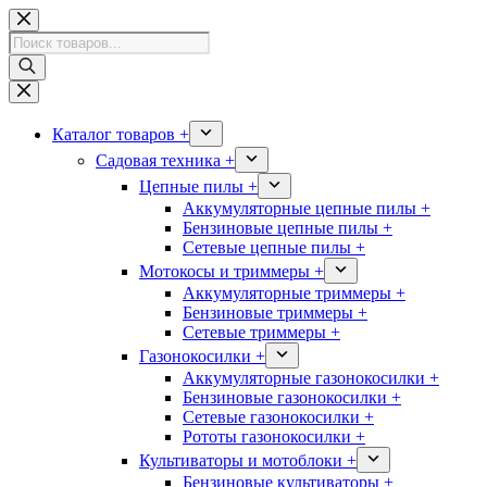
Перейти
к
Поиск
сути
товаров
Каталог товаров +
Садовая техника +
Цепные пилы +
Аккумуляторные цепные пилы +
Бензиновые цепные пилы +
Сетевые цепные пилы +
Мотокосы и триммеры +
Аккумуляторные триммеры +
Бензиновые триммеры +
Сетевые триммеры +
Газонокосилки +
Аккумуляторные газонокосилки +
Бензиновые газонокосилки +
Сетевые газонокосилки +
Рототы газонокосилки +
Культиваторы и мотоблоки +
Бензиновые культиваторы +