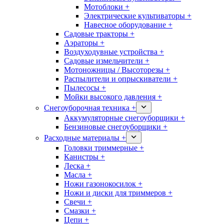
Мотоблоки +
Электрические культиваторы +
Навесное оборудование +
Садовые тракторы +
Аэраторы +
Воздуходувные устройства +
Садовые измельчители +
Мотоножницы / Высоторезы +
Распылители и опрыскиватели +
Пылесосы +
Мойки высокого давления +
Снегоуборочная техника +
Аккумуляторные снегоуборщики +
Бензиновые снегоуборщики +
Расходные материалы +
Головки триммерные +
Канистры +
Леска +
Масла +
Ножи газонокосилок +
Ножи и диски для триммеров +
Свечи +
Смазки +
Цепи +