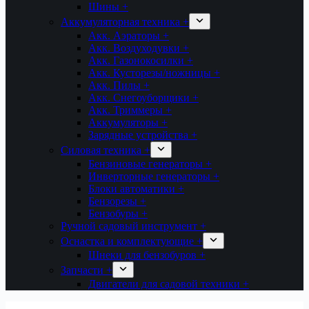
Шины +
Аккумуляторная техника +
Акк. Аэраторы +
Акк. Воздуходувки +
Акк. Газонокосилки +
Акк. Кусторезы/ножницы +
Акк. Пилы +
Акк. Снегоуборщики +
Акк. Триммеры +
Аккумуляторы +
Зарядные устройства +
Силовая техника +
Бензиновые генераторы +
Инверторные генераторы +
Блоки автоматики +
Бензорезы +
Бензобуры +
Ручной садовый инструмент +
Оснастка и комплектующие +
Шнеки для бензобуров +
Запчасти +
Двигатели для садовой техники +