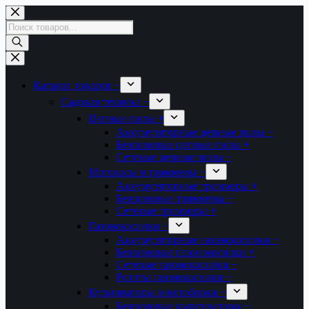
Перейти
к
Поиск
сути
товаров
Каталог товаров +
Садовая техника +
Цепные пилы +
Аккумуляторные цепные пилы +
Бензиновые цепные пилы +
Сетевые цепные пилы +
Мотокосы и триммеры +
Аккумуляторные триммеры +
Бензиновые триммеры +
Сетевые триммеры +
Газонокосилки +
Аккумуляторные газонокосилки +
Бензиновые газонокосилки +
Сетевые газонокосилки +
Рототы газонокосилки +
Культиваторы и мотоблоки +
Бензиновые культиваторы +