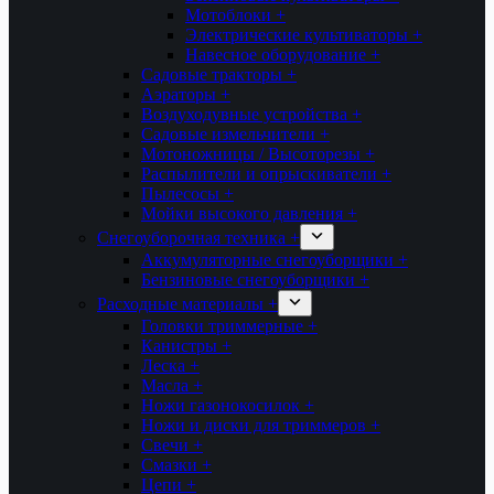
Мотоблоки +
Электрические культиваторы +
Навесное оборудование +
Садовые тракторы +
Аэраторы +
Воздуходувные устройства +
Садовые измельчители +
Мотоножницы / Высоторезы +
Распылители и опрыскиватели +
Пылесосы +
Мойки высокого давления +
Снегоуборочная техника +
Аккумуляторные снегоуборщики +
Бензиновые снегоуборщики +
Расходные материалы +
Головки триммерные +
Канистры +
Леска +
Масла +
Ножи газонокосилок +
Ножи и диски для триммеров +
Свечи +
Смазки +
Цепи +