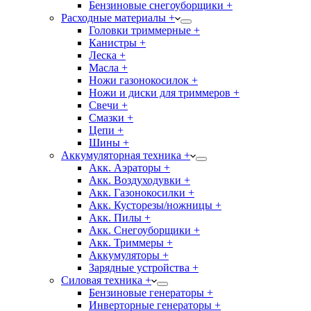
Бензиновые снегоуборщики +
Расходные материалы +
Головки триммерные +
Канистры +
Леска +
Масла +
Ножи газонокосилок +
Ножи и диски для триммеров +
Свечи +
Смазки +
Цепи +
Шины +
Аккумуляторная техника +
Акк. Аэраторы +
Акк. Воздуходувки +
Акк. Газонокосилки +
Акк. Кусторезы/ножницы +
Акк. Пилы +
Акк. Снегоуборщики +
Акк. Триммеры +
Аккумуляторы +
Зарядные устройства +
Силовая техника +
Бензиновые генераторы +
Инверторные генераторы +