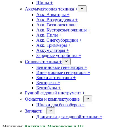
Шины +
Аккумуляторная техника +
Акк. Аэраторы +
Акк. Воздуходувки +
Акк. Газонокосилки +
Акк. Кусторезы/ножницы +
Акк. Пилы +
Акк. Снегоуборщики +
Акк. Триммеры +
Аккумуляторы +
Зарядные устройства +
Силовая техника +
Бензиновые генераторы +
Инверторные генераторы +
Блоки автоматики +
Бензорезы +
Бензобуры +
Ручной садовый инструмент +
Оснастка и комплектующие +
Шнеки для бензобуров +
Запчасти +
Двигатели для садовой техники +
Магазины:
Калуга ул. Московская д.113