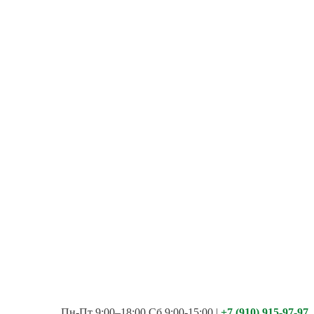
Пн-Пт 9:00–18:00 Сб 9:00-15:00
|
+7 (910) 915-97-97