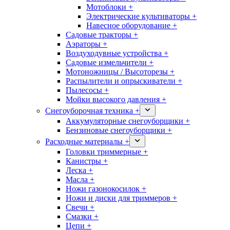
Мотоблоки +
Электрические культиваторы +
Навесное оборудование +
Садовые тракторы +
Аэраторы +
Воздуходувные устройства +
Садовые измельчители +
Мотоножницы / Высоторезы +
Распылители и опрыскиватели +
Пылесосы +
Мойки высокого давления +
Снегоуборочная техника +
Аккумуляторные снегоуборщики +
Бензиновые снегоуборщики +
Расходные материалы +
Головки триммерные +
Канистры +
Леска +
Масла +
Ножи газонокосилок +
Ножи и диски для триммеров +
Свечи +
Смазки +
Цепи +