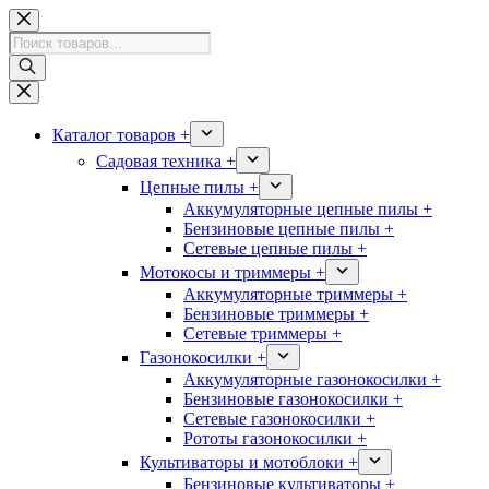
Перейти
к
Поиск
сути
товаров
Каталог товаров +
Садовая техника +
Цепные пилы +
Аккумуляторные цепные пилы +
Бензиновые цепные пилы +
Сетевые цепные пилы +
Мотокосы и триммеры +
Аккумуляторные триммеры +
Бензиновые триммеры +
Сетевые триммеры +
Газонокосилки +
Аккумуляторные газонокосилки +
Бензиновые газонокосилки +
Сетевые газонокосилки +
Рототы газонокосилки +
Культиваторы и мотоблоки +
Бензиновые культиваторы +