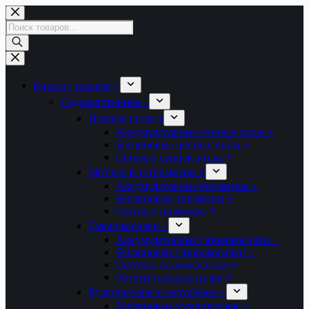
Перейти
к
Поиск
сути
товаров
Каталог товаров +
Садовая техника +
Цепные пилы +
Аккумуляторные цепные пилы +
Бензиновые цепные пилы +
Сетевые цепные пилы +
Мотокосы и триммеры +
Аккумуляторные триммеры +
Бензиновые триммеры +
Сетевые триммеры +
Газонокосилки +
Аккумуляторные газонокосилки +
Бензиновые газонокосилки +
Сетевые газонокосилки +
Рототы газонокосилки +
Культиваторы и мотоблоки +
Бензиновые культиваторы +