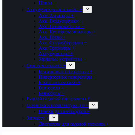
Шины +
Аккумуляторная техника +
Акк. Аэраторы +
Акк. Воздуходувки +
Акк. Газонокосилки +
Акк. Кусторезы/ножницы +
Акк. Пилы +
Акк. Снегоуборщики +
Акк. Триммеры +
Аккумуляторы +
Зарядные устройства +
Силовая техника +
Бензиновые генераторы +
Инверторные генераторы +
Блоки автоматики +
Бензорезы +
Бензобуры +
Ручной садовый инструмент +
Оснастка и комплектующие +
Шнеки для бензобуров +
Запчасти +
Двигатели для садовой техники +