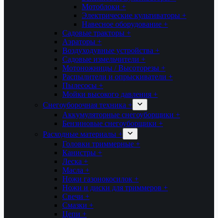
Мотоблоки +
Электрические культиваторы +
Навесное оборудование +
Садовые тракторы +
Аэраторы +
Воздуходувные устройства +
Садовые измельчители +
Мотоножницы / Высоторезы +
Распылители и опрыскиватели +
Пылесосы +
Мойки высокого давления +
Снегоуборочная техника +
Аккумуляторные снегоуборщики +
Бензиновые снегоуборщики +
Расходные материалы +
Головки триммерные +
Канистры +
Леска +
Масла +
Ножи газонокосилок +
Ножи и диски для триммеров +
Свечи +
Смазки +
Цепи +