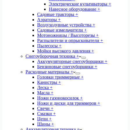
Электрические культиваторы +
Навесное оборудование +
Садовые тракторы +
Аэраторы +
Воздуходувные устройства +
Садовые измельчители +
Мотоножницы / Высоторезы +
Распылители и опрыскиватели +
Пылесосы +
Мойки высокого давления +
Снегоуборочная техника +
Аккумуляторные снегоуборщики +
Бензиновые снегоуборщики +
Расходные материалы +
Головки триммерные +
Канистры +
Леска +
Масла +
Ножи газонокосилок +
Ножи и диски для триммеров +
Свечи +
Смазки +
Цепи +
Шины +
Аккумуляторная техника +