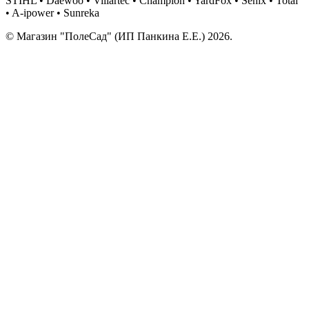
STIHL • Daewoo • Villartec • Champion • YardFox • Senix • Total
• A-ipower • Sunreka
© Магазин "ПолеСад" (ИП Панкина Е.Е.) 2026.