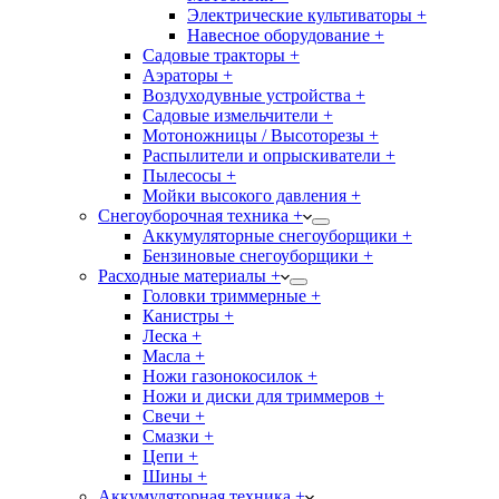
Электрические культиваторы +
Навесное оборудование +
Садовые тракторы +
Аэраторы +
Воздуходувные устройства +
Садовые измельчители +
Мотоножницы / Высоторезы +
Распылители и опрыскиватели +
Пылесосы +
Мойки высокого давления +
Снегоуборочная техника +
Аккумуляторные снегоуборщики +
Бензиновые снегоуборщики +
Расходные материалы +
Головки триммерные +
Канистры +
Леска +
Масла +
Ножи газонокосилок +
Ножи и диски для триммеров +
Свечи +
Смазки +
Цепи +
Шины +
Аккумуляторная техника +