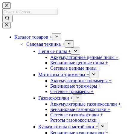
Перейти
к
Поиск
сути
товаров
Каталог товаров +
Садовая техника +
Цепные пилы +
Аккумуляторные цепные пилы +
Бензиновые цепные пилы +
Сетевые цепные пилы +
Мотокосы и триммеры +
Аккумуляторные триммеры +
Бензиновые триммеры +
Сетевые триммеры +
Газонокосилки +
Аккумуляторные газонокосилки +
Бензиновые газонокосилки +
Сетевые газонокосилки +
Рототы газонокосилки +
Культиваторы и мотоблоки +
Бензиновые культиваторы +