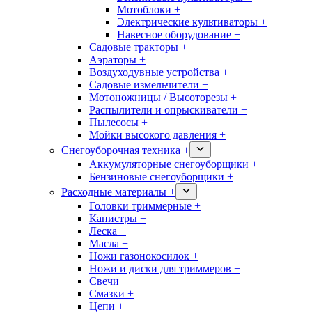
Мотоблоки +
Электрические культиваторы +
Навесное оборудование +
Садовые тракторы +
Аэраторы +
Воздуходувные устройства +
Садовые измельчители +
Мотоножницы / Высоторезы +
Распылители и опрыскиватели +
Пылесосы +
Мойки высокого давления +
Снегоуборочная техника +
Аккумуляторные снегоуборщики +
Бензиновые снегоуборщики +
Расходные материалы +
Головки триммерные +
Канистры +
Леска +
Масла +
Ножи газонокосилок +
Ножи и диски для триммеров +
Свечи +
Смазки +
Цепи +