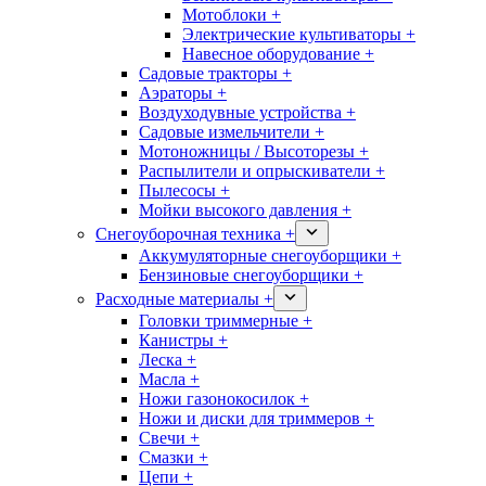
Мотоблоки +
Электрические культиваторы +
Навесное оборудование +
Садовые тракторы +
Аэраторы +
Воздуходувные устройства +
Садовые измельчители +
Мотоножницы / Высоторезы +
Распылители и опрыскиватели +
Пылесосы +
Мойки высокого давления +
Снегоуборочная техника +
Аккумуляторные снегоуборщики +
Бензиновые снегоуборщики +
Расходные материалы +
Головки триммерные +
Канистры +
Леска +
Масла +
Ножи газонокосилок +
Ножи и диски для триммеров +
Свечи +
Смазки +
Цепи +