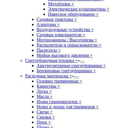
Мотоблоки +
Электрические культиваторы +
Навесное оборудование +
Садовые тракторы +
Аэраторы +
Воздуходувные устройства +
Садовые измельчители +
Мотоножницы / Высоторезы +
Распылители и опрыскиватели +
Пылесосы +
Мойки высокого давления +
Снегоуборочная техника +
Аккумуляторные снегоуборщики +
Бензиновые снегоуборщики +
Расходные материалы +
Головки триммерные +
Канистры +
Леска +
Масла +
Ножи газонокосилок +
Ножи и диски для триммеров +
Свечи +
Смазки +
Цепи +
Шины +