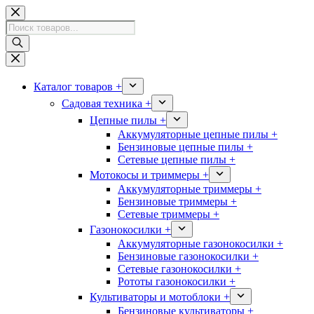
Перейти
к
Поиск
сути
товаров
Каталог товаров +
Садовая техника +
Цепные пилы +
Аккумуляторные цепные пилы +
Бензиновые цепные пилы +
Сетевые цепные пилы +
Мотокосы и триммеры +
Аккумуляторные триммеры +
Бензиновые триммеры +
Сетевые триммеры +
Газонокосилки +
Аккумуляторные газонокосилки +
Бензиновые газонокосилки +
Сетевые газонокосилки +
Рототы газонокосилки +
Культиваторы и мотоблоки +
Бензиновые культиваторы +