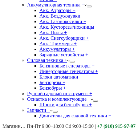
Аккумуляторная техника +
Акк. Аэраторы +
Акк. Воздуходувки +
Акк. Газонокосилки +
Акк. Кусторезы/ножницы +
Акк. Пилы +
Акк. Снегоуборщики +
Акк. Триммеры +
Аккумуляторы +
Зарядные устройства +
Силовая техника +
Бензиновые генераторы +
Инверторные генераторы +
Блоки автоматики +
Бензорезы +
Бензобуры +
Ручной садовый инструмент +
Оснастка и комплектующие +
Шнеки для бензобуров +
Запчасти +
Двигатели для садовой техники +
Магазины:
Калуга ул. Московская д.113
Пн-Пт 9:00–18:00 Сб 9:00-15:00
|
+7 (910) 915-97-97