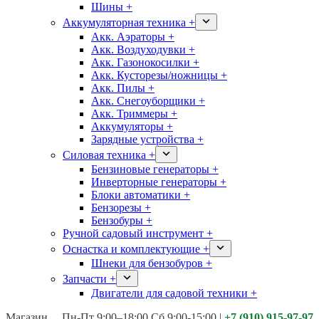
Шины +
Аккумуляторная техника +
Акк. Аэраторы +
Акк. Воздуходувки +
Акк. Газонокосилки +
Акк. Кусторезы/ножницы +
Акк. Пилы +
Акк. Снегоуборщики +
Акк. Триммеры +
Аккумуляторы +
Зарядные устройства +
Силовая техника +
Бензиновые генераторы +
Инверторные генераторы +
Блоки автоматики +
Бензорезы +
Бензобуры +
Ручной садовый инструмент +
Оснастка и комплектующие +
Шнеки для бензобуров +
Запчасти +
Двигатели для садовой техники +
Магазины:
Калуга ул. Московская д.113
Пн-Пт 9:00–18:00 Сб 9:00-15:00
|
+7 (910) 915-97-97