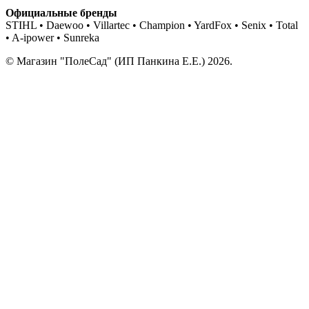
Официальные бренды
STIHL • Daewoo • Villartec • Champion • YardFox • Senix • Total
• A-ipower • Sunreka
© Магазин "ПолеСад" (ИП Панкина Е.Е.) 2026.