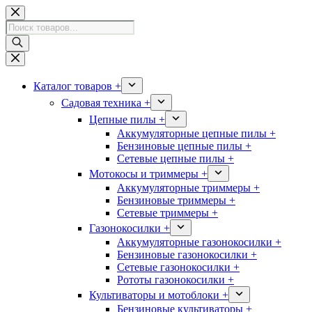
Перейти
к
Поиск
сути
товаров
Каталог товаров +
Садовая техника +
Цепные пилы +
Аккумуляторные цепные пилы +
Бензиновые цепные пилы +
Сетевые цепные пилы +
Мотокосы и триммеры +
Аккумуляторные триммеры +
Бензиновые триммеры +
Сетевые триммеры +
Газонокосилки +
Аккумуляторные газонокосилки +
Бензиновые газонокосилки +
Сетевые газонокосилки +
Рототы газонокосилки +
Культиваторы и мотоблоки +
Бензиновые культиваторы +