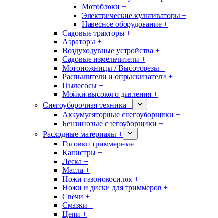
Мотоблоки +
Электрические культиваторы +
Навесное оборудование +
Садовые тракторы +
Аэраторы +
Воздуходувные устройства +
Садовые измельчители +
Мотоножницы / Высоторезы +
Распылители и опрыскиватели +
Пылесосы +
Мойки высокого давления +
Снегоуборочная техника +
Аккумуляторные снегоуборщики +
Бензиновые снегоуборщики +
Расходные материалы +
Головки триммерные +
Канистры +
Леска +
Масла +
Ножи газонокосилок +
Ножи и диски для триммеров +
Свечи +
Смазки +
Цепи +