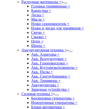
Расходные материалы +
Головки триммерные +
Канистры +
Леска +
Масла +
Ножи газонокосилок +
Ножи и диски для триммеров +
Свечи +
Смазки +
Цепи +
Шины +
Аккумуляторная техника +
Акк. Аэраторы +
Акк. Воздуходувки +
Акк. Газонокосилки +
Акк. Кусторезы/ножницы +
Акк. Пилы +
Акк. Снегоуборщики +
Акк. Триммеры +
Аккумуляторы +
Зарядные устройства +
Силовая техника +
Бензиновые генераторы +
Инверторные генераторы +
Блоки автоматики +