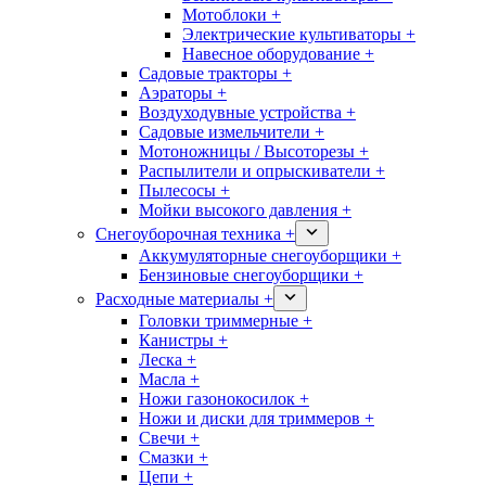
Мотоблоки +
Электрические культиваторы +
Навесное оборудование +
Садовые тракторы +
Аэраторы +
Воздуходувные устройства +
Садовые измельчители +
Мотоножницы / Высоторезы +
Распылители и опрыскиватели +
Пылесосы +
Мойки высокого давления +
Снегоуборочная техника +
Аккумуляторные снегоуборщики +
Бензиновые снегоуборщики +
Расходные материалы +
Головки триммерные +
Канистры +
Леска +
Масла +
Ножи газонокосилок +
Ножи и диски для триммеров +
Свечи +
Смазки +
Цепи +