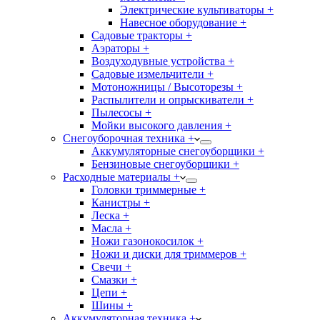
Электрические культиваторы +
Навесное оборудование +
Садовые тракторы +
Аэраторы +
Воздуходувные устройства +
Садовые измельчители +
Мотоножницы / Высоторезы +
Распылители и опрыскиватели +
Пылесосы +
Мойки высокого давления +
Снегоуборочная техника +
Аккумуляторные снегоуборщики +
Бензиновые снегоуборщики +
Расходные материалы +
Головки триммерные +
Канистры +
Леска +
Масла +
Ножи газонокосилок +
Ножи и диски для триммеров +
Свечи +
Смазки +
Цепи +
Шины +
Аккумуляторная техника +