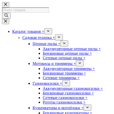
Перейти
к
Поиск
сути
товаров
Каталог товаров +
Садовая техника +
Цепные пилы +
Аккумуляторные цепные пилы +
Бензиновые цепные пилы +
Сетевые цепные пилы +
Мотокосы и триммеры +
Аккумуляторные триммеры +
Бензиновые триммеры +
Сетевые триммеры +
Газонокосилки +
Аккумуляторные газонокосилки +
Бензиновые газонокосилки +
Сетевые газонокосилки +
Рототы газонокосилки +
Культиваторы и мотоблоки +
Бензиновые культиваторы +