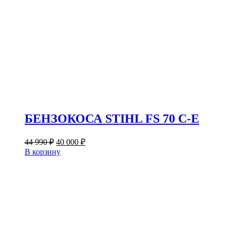
БЕНЗОКОСА STIHL FS 70 C-E
Первоначальная
Текущая
44 990
₽
40 000
₽
цена
цена:
В корзину
составляла
40
44
000 ₽.
990 ₽.