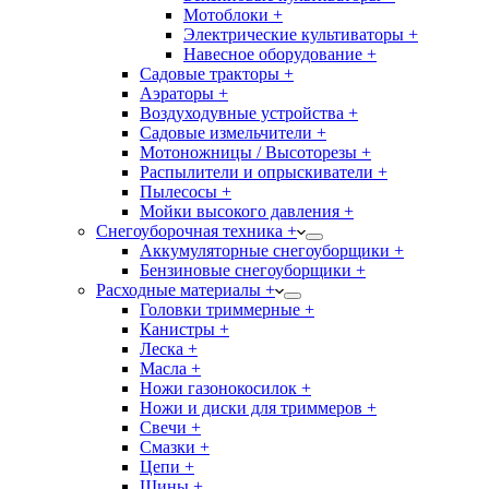
Мотоблоки +
Электрические культиваторы +
Навесное оборудование +
Садовые тракторы +
Аэраторы +
Воздуходувные устройства +
Садовые измельчители +
Мотоножницы / Высоторезы +
Распылители и опрыскиватели +
Пылесосы +
Мойки высокого давления +
Снегоуборочная техника +
Аккумуляторные снегоуборщики +
Бензиновые снегоуборщики +
Расходные материалы +
Головки триммерные +
Канистры +
Леска +
Масла +
Ножи газонокосилок +
Ножи и диски для триммеров +
Свечи +
Смазки +
Цепи +
Шины +