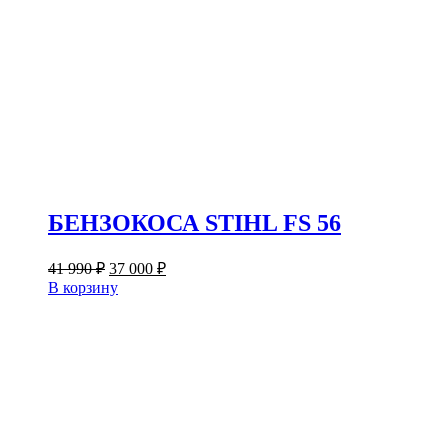
БЕНЗОКОСА STIHL FS 56
Первоначальная
Текущая
41 990
₽
37 000
₽
цена
цена:
В корзину
составляла
37
41
000 ₽.
990 ₽.