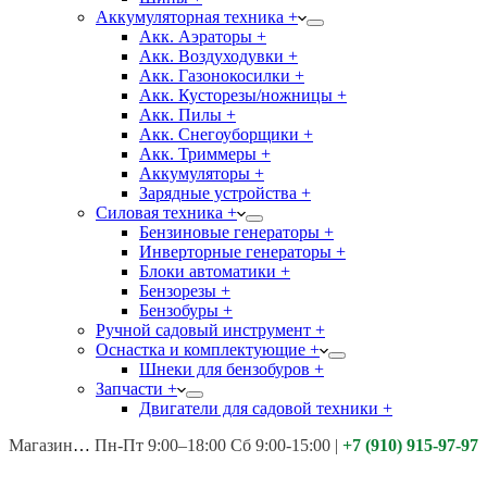
Аккумуляторная техника +
Акк. Аэраторы +
Акк. Воздуходувки +
Акк. Газонокосилки +
Акк. Кусторезы/ножницы +
Акк. Пилы +
Акк. Снегоуборщики +
Акк. Триммеры +
Аккумуляторы +
Зарядные устройства +
Силовая техника +
Бензиновые генераторы +
Инверторные генераторы +
Блоки автоматики +
Бензорезы +
Бензобуры +
Ручной садовый инструмент +
Оснастка и комплектующие +
Шнеки для бензобуров +
Запчасти +
Двигатели для садовой техники +
Магазины:
Калуга ул. Московская д.113
Пн-Пт 9:00–18:00 Сб 9:00-15:00
|
+7 (910) 915-97-97