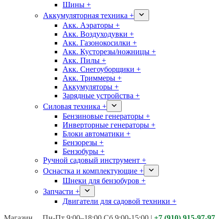
Шины +
Аккумуляторная техника +
Акк. Аэраторы +
Акк. Воздуходувки +
Акк. Газонокосилки +
Акк. Кусторезы/ножницы +
Акк. Пилы +
Акк. Снегоуборщики +
Акк. Триммеры +
Аккумуляторы +
Зарядные устройства +
Силовая техника +
Бензиновые генераторы +
Инверторные генераторы +
Блоки автоматики +
Бензорезы +
Бензобуры +
Ручной садовый инструмент +
Оснастка и комплектующие +
Шнеки для бензобуров +
Запчасти +
Двигатели для садовой техники +
Магазины:
Калуга ул. Московская д.113
Пн-Пт 9:00–18:00 Сб 9:00-15:00
|
+7 (910) 915-97-97