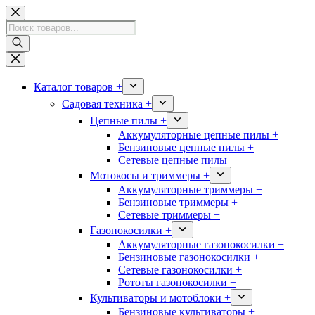
Перейти
к
Поиск
сути
товаров
Каталог товаров +
Садовая техника +
Цепные пилы +
Аккумуляторные цепные пилы +
Бензиновые цепные пилы +
Сетевые цепные пилы +
Мотокосы и триммеры +
Аккумуляторные триммеры +
Бензиновые триммеры +
Сетевые триммеры +
Газонокосилки +
Аккумуляторные газонокосилки +
Бензиновые газонокосилки +
Сетевые газонокосилки +
Рототы газонокосилки +
Культиваторы и мотоблоки +
Бензиновые культиваторы +