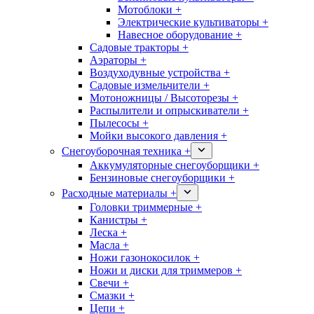
Мотоблоки +
Электрические культиваторы +
Навесное оборудование +
Садовые тракторы +
Аэраторы +
Воздуходувные устройства +
Садовые измельчители +
Мотоножницы / Высоторезы +
Распылители и опрыскиватели +
Пылесосы +
Мойки высокого давления +
Снегоуборочная техника +
Аккумуляторные снегоуборщики +
Бензиновые снегоуборщики +
Расходные материалы +
Головки триммерные +
Канистры +
Леска +
Масла +
Ножи газонокосилок +
Ножи и диски для триммеров +
Свечи +
Смазки +
Цепи +