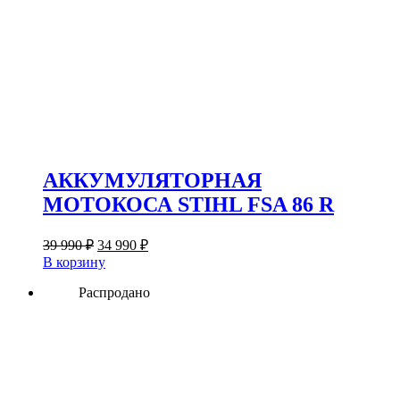
АККУМУЛЯТОРНАЯ
МОТОКОСА STIHL FSA 86 R
Первоначальная
Текущая
39 990
₽
34 990
₽
цена
цена:
В корзину
составляла
34
39
Распродано
990 ₽.
990 ₽.