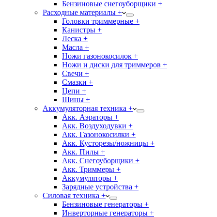
Бензиновые снегоуборщики +
Расходные материалы +
Головки триммерные +
Канистры +
Леска +
Масла +
Ножи газонокосилок +
Ножи и диски для триммеров +
Свечи +
Смазки +
Цепи +
Шины +
Аккумуляторная техника +
Акк. Аэраторы +
Акк. Воздуходувки +
Акк. Газонокосилки +
Акк. Кусторезы/ножницы +
Акк. Пилы +
Акк. Снегоуборщики +
Акк. Триммеры +
Аккумуляторы +
Зарядные устройства +
Силовая техника +
Бензиновые генераторы +
Инверторные генераторы +