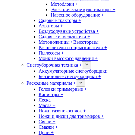
Мотоблоки +
Электрические культиваторы +
Навесное оборудование +
Садовые тракторы +
Аэраторы +
Воздуходувные устройства +
Садовые измельчители +
Мотоножницы / Высоторезы +
Распылители и опрыскиватели +
Пылесосы +
Мойки высокого давления +
Снегоуборочная техника +
Аккумуляторные снегоуборщики +
Бензиновые снегоуборщики +
Расходные материалы +
Головки триммерные +
Канистры +
Леска +
Масла +
Ножи газонокосилок +
Ножи и диски для триммеров +
Свечи +
Смазки +
Цепи +