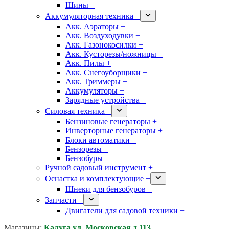
Шины +
Аккумуляторная техника +
Акк. Аэраторы +
Акк. Воздуходувки +
Акк. Газонокосилки +
Акк. Кусторезы/ножницы +
Акк. Пилы +
Акк. Снегоуборщики +
Акк. Триммеры +
Аккумуляторы +
Зарядные устройства +
Силовая техника +
Бензиновые генераторы +
Инверторные генераторы +
Блоки автоматики +
Бензорезы +
Бензобуры +
Ручной садовый инструмент +
Оснастка и комплектующие +
Шнеки для бензобуров +
Запчасти +
Двигатели для садовой техники +
Магазины:
Калуга ул. Московская д.113