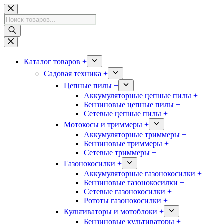
Перейти
к
Поиск
сути
товаров
Каталог товаров +
Садовая техника +
Цепные пилы +
Аккумуляторные цепные пилы +
Бензиновые цепные пилы +
Сетевые цепные пилы +
Мотокосы и триммеры +
Аккумуляторные триммеры +
Бензиновые триммеры +
Сетевые триммеры +
Газонокосилки +
Аккумуляторные газонокосилки +
Бензиновые газонокосилки +
Сетевые газонокосилки +
Рототы газонокосилки +
Культиваторы и мотоблоки +
Бензиновые культиваторы +