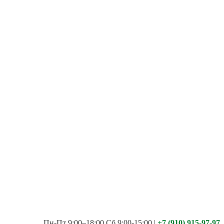
Пн-Пт 9:00–18:00 Сб 9:00-15:00
|
+7 (910) 915-97-97