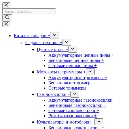
Перейти
к
Поиск
сути
товаров
Каталог товаров +
Садовая техника +
Цепные пилы +
Аккумуляторные цепные пилы +
Бензиновые цепные пилы +
Сетевые цепные пилы +
Мотокосы и триммеры +
Аккумуляторные триммеры +
Бензиновые триммеры +
Сетевые триммеры +
Газонокосилки +
Аккумуляторные газонокосилки +
Бензиновые газонокосилки +
Сетевые газонокосилки +
Рототы газонокосилки +
Культиваторы и мотоблоки +
Бензиновые культиваторы +