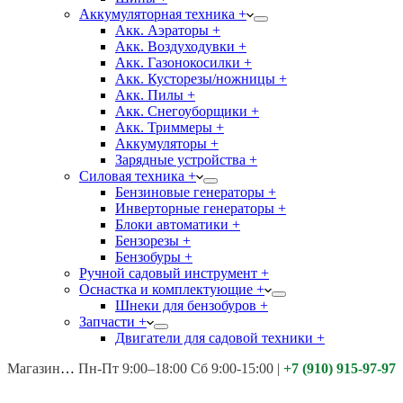
Аккумуляторная техника +
Акк. Аэраторы +
Акк. Воздуходувки +
Акк. Газонокосилки +
Акк. Кусторезы/ножницы +
Акк. Пилы +
Акк. Снегоуборщики +
Акк. Триммеры +
Аккумуляторы +
Зарядные устройства +
Силовая техника +
Бензиновые генераторы +
Инверторные генераторы +
Блоки автоматики +
Бензорезы +
Бензобуры +
Ручной садовый инструмент +
Оснастка и комплектующие +
Шнеки для бензобуров +
Запчасти +
Двигатели для садовой техники +
Магазины:
Калуга ул. Московская д.113
Пн-Пт 9:00–18:00 Сб 9:00-15:00
|
+7 (910) 915-97-97