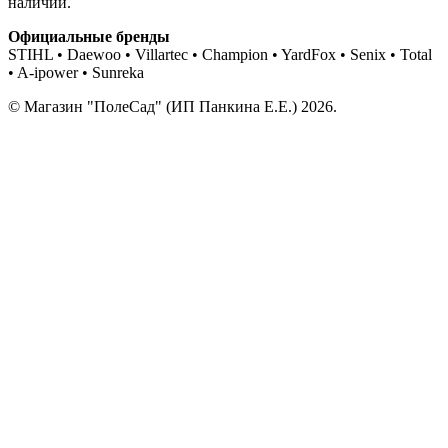
наличии.
Официальные бренды
STIHL • Daewoo • Villartec • Champion • YardFox • Senix • Total
• A-ipower • Sunreka
© Магазин "ПолеСад" (ИП Панкина Е.Е.) 2026.