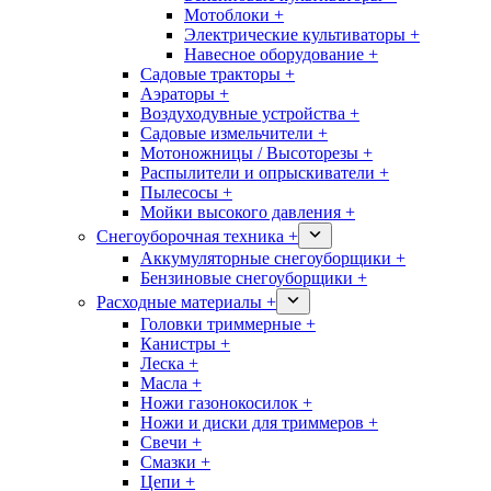
Мотоблоки +
Электрические культиваторы +
Навесное оборудование +
Садовые тракторы +
Аэраторы +
Воздуходувные устройства +
Садовые измельчители +
Мотоножницы / Высоторезы +
Распылители и опрыскиватели +
Пылесосы +
Мойки высокого давления +
Снегоуборочная техника +
Аккумуляторные снегоуборщики +
Бензиновые снегоуборщики +
Расходные материалы +
Головки триммерные +
Канистры +
Леска +
Масла +
Ножи газонокосилок +
Ножи и диски для триммеров +
Свечи +
Смазки +
Цепи +