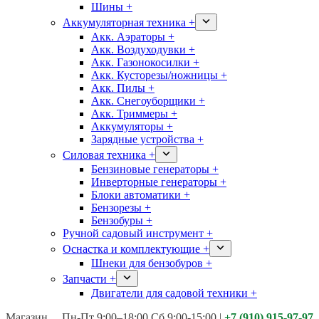
Шины +
Аккумуляторная техника +
Акк. Аэраторы +
Акк. Воздуходувки +
Акк. Газонокосилки +
Акк. Кусторезы/ножницы +
Акк. Пилы +
Акк. Снегоуборщики +
Акк. Триммеры +
Аккумуляторы +
Зарядные устройства +
Силовая техника +
Бензиновые генераторы +
Инверторные генераторы +
Блоки автоматики +
Бензорезы +
Бензобуры +
Ручной садовый инструмент +
Оснастка и комплектующие +
Шнеки для бензобуров +
Запчасти +
Двигатели для садовой техники +
Магазины:
Калуга ул. Московская д.113
Пн-Пт 9:00–18:00 Сб 9:00-15:00
|
+7 (910) 915-97-97