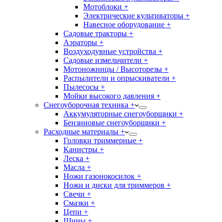
Мотоблоки +
Электрические культиваторы +
Навесное оборудование +
Садовые тракторы +
Аэраторы +
Воздуходувные устройства +
Садовые измельчители +
Мотоножницы / Высоторезы +
Распылители и опрыскиватели +
Пылесосы +
Мойки высокого давления +
Снегоуборочная техника +
Аккумуляторные снегоуборщики +
Бензиновые снегоуборщики +
Расходные материалы +
Головки триммерные +
Канистры +
Леска +
Масла +
Ножи газонокосилок +
Ножи и диски для триммеров +
Свечи +
Смазки +
Цепи +
Шины +