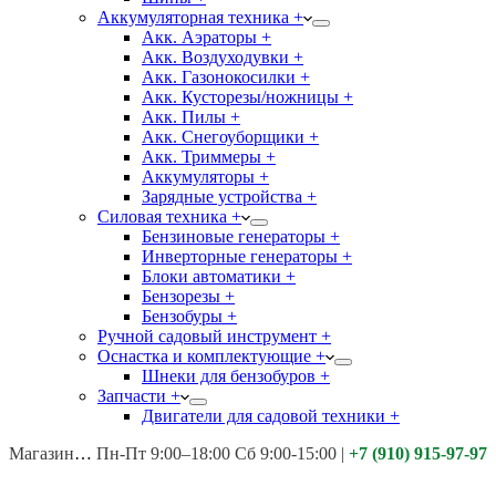
Аккумуляторная техника +
Акк. Аэраторы +
Акк. Воздуходувки +
Акк. Газонокосилки +
Акк. Кусторезы/ножницы +
Акк. Пилы +
Акк. Снегоуборщики +
Акк. Триммеры +
Аккумуляторы +
Зарядные устройства +
Силовая техника +
Бензиновые генераторы +
Инверторные генераторы +
Блоки автоматики +
Бензорезы +
Бензобуры +
Ручной садовый инструмент +
Оснастка и комплектующие +
Шнеки для бензобуров +
Запчасти +
Двигатели для садовой техники +
Магазины:
Калуга ул. Московская д.113
Пн-Пт 9:00–18:00 Сб 9:00-15:00
|
+7 (910) 915-97-97