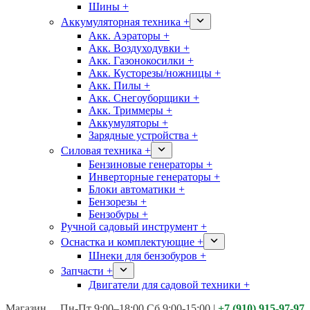
Шины +
Аккумуляторная техника +
Акк. Аэраторы +
Акк. Воздуходувки +
Акк. Газонокосилки +
Акк. Кусторезы/ножницы +
Акк. Пилы +
Акк. Снегоуборщики +
Акк. Триммеры +
Аккумуляторы +
Зарядные устройства +
Силовая техника +
Бензиновые генераторы +
Инверторные генераторы +
Блоки автоматики +
Бензорезы +
Бензобуры +
Ручной садовый инструмент +
Оснастка и комплектующие +
Шнеки для бензобуров +
Запчасти +
Двигатели для садовой техники +
Магазины:
Калуга ул. Московская д.113
Пн-Пт 9:00–18:00 Сб 9:00-15:00
|
+7 (910) 915-97-97