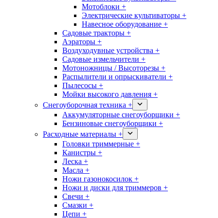
Мотоблоки +
Электрические культиваторы +
Навесное оборудование +
Садовые тракторы +
Аэраторы +
Воздуходувные устройства +
Садовые измельчители +
Мотоножницы / Высоторезы +
Распылители и опрыскиватели +
Пылесосы +
Мойки высокого давления +
Снегоуборочная техника +
Аккумуляторные снегоуборщики +
Бензиновые снегоуборщики +
Расходные материалы +
Головки триммерные +
Канистры +
Леска +
Масла +
Ножи газонокосилок +
Ножи и диски для триммеров +
Свечи +
Смазки +
Цепи +