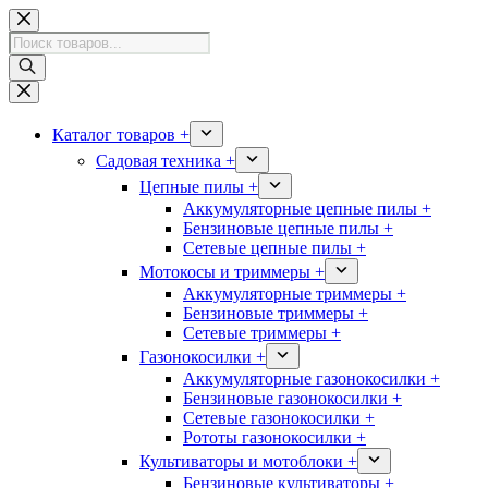
Перейти
к
Поиск
сути
товаров
Каталог товаров +
Садовая техника +
Цепные пилы +
Аккумуляторные цепные пилы +
Бензиновые цепные пилы +
Сетевые цепные пилы +
Мотокосы и триммеры +
Аккумуляторные триммеры +
Бензиновые триммеры +
Сетевые триммеры +
Газонокосилки +
Аккумуляторные газонокосилки +
Бензиновые газонокосилки +
Сетевые газонокосилки +
Рототы газонокосилки +
Культиваторы и мотоблоки +
Бензиновые культиваторы +