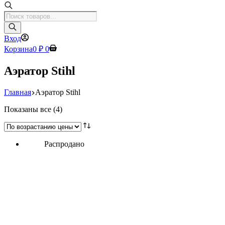
Поиск
товаров
Вход
Корзина
0
₽
0
Аэратор Stihl
Главная
Аэратор Stihl
Цены:
Показаны все (4)
по
возрастанию
Распродано