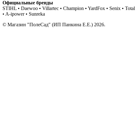
Официальные бренды
STIHL • Daewoo • Villartec • Champion • YardFox • Senix • Total
• A-ipower • Sunreka
© Магазин "ПолеСад" (ИП Панкина Е.Е.) 2026.