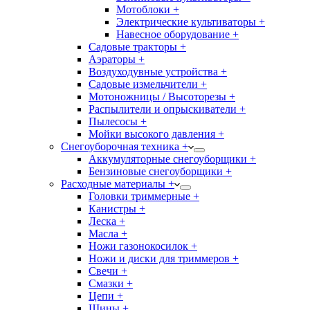
Мотоблоки +
Электрические культиваторы +
Навесное оборудование +
Садовые тракторы +
Аэраторы +
Воздуходувные устройства +
Садовые измельчители +
Мотоножницы / Высоторезы +
Распылители и опрыскиватели +
Пылесосы +
Мойки высокого давления +
Снегоуборочная техника +
Аккумуляторные снегоуборщики +
Бензиновые снегоуборщики +
Расходные материалы +
Головки триммерные +
Канистры +
Леска +
Масла +
Ножи газонокосилок +
Ножи и диски для триммеров +
Свечи +
Смазки +
Цепи +
Шины +