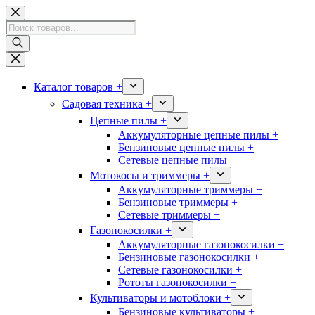
Перейти
к
Поиск
сути
товаров
Каталог товаров +
Садовая техника +
Цепные пилы +
Аккумуляторные цепные пилы +
Бензиновые цепные пилы +
Сетевые цепные пилы +
Мотокосы и триммеры +
Аккумуляторные триммеры +
Бензиновые триммеры +
Сетевые триммеры +
Газонокосилки +
Аккумуляторные газонокосилки +
Бензиновые газонокосилки +
Сетевые газонокосилки +
Рототы газонокосилки +
Культиваторы и мотоблоки +
Бензиновые культиваторы +