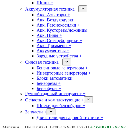
Шины +
Аккумуляторная техника +
Акк. Аэраторы +
Акк. Воздуходувки +
Акк. Газонокосилки +
Акк. Кусторезы/ножницы +
Акк. Пилы +
Акк. Снегоуборщики +
Акк. Триммеры +
Аккумуляторы +
Зарядные устройства +
Силовая техника +
Бензиновые генераторы +
Инверторные генераторы +
Блоки автоматики +
Бензорезы +
Бензобуры +
Ручной садовый инструмент +
Оснастка и комплектующие +
Шнеки для бензобуров +
Запчасти +
Двигатели для садовой техники +
Магазины:
Калуга ул. Московская д.113
Пн-Пт 9:00–18:00 Сб 9:00-15:00
|
+7 (910) 915-97-97