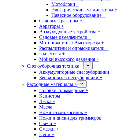
Мотоблоки +
Электрические культиваторы +
Навесное оборудование +
Садовые тракторы +
Аэраторы +
Воздуходувные устройства +
Садовые измельчители +
Мотоножницы / Высоторезы +
Распылители и опрыскиватели +
Пылесосы +
Мойки высокого давления +
Снегоуборочная техника +
Аккумуляторные снегоуборщики +
Бензиновые снегоуборщики +
Расходные материалы +
Головки триммерные +
Канистры +
Леска +
Масла +
Ножи газонокосилок +
Ножи и диски для триммеров +
Свечи +
Смазки +
Цепи +