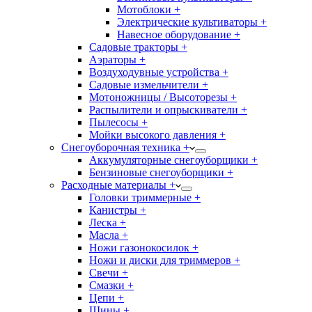
Мотоблоки +
Электрические культиваторы +
Навесное оборудование +
Садовые тракторы +
Аэраторы +
Воздуходувные устройства +
Садовые измельчители +
Мотоножницы / Высоторезы +
Распылители и опрыскиватели +
Пылесосы +
Мойки высокого давления +
Снегоуборочная техника +
Аккумуляторные снегоуборщики +
Бензиновые снегоуборщики +
Расходные материалы +
Головки триммерные +
Канистры +
Леска +
Масла +
Ножи газонокосилок +
Ножи и диски для триммеров +
Свечи +
Смазки +
Цепи +
Шины +