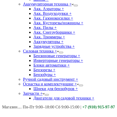
Аккумуляторная техника +
Акк. Аэраторы +
Акк. Воздуходувки +
Акк. Газонокосилки +
Акк. Кусторезы/ножницы +
Акк. Пилы +
Акк. Снегоуборщики +
Акк. Триммеры +
Аккумуляторы +
Зарядные устройства +
Силовая техника +
Бензиновые генераторы +
Инверторные генераторы +
Блоки автоматики +
Бензорезы +
Бензобуры +
Ручной садовый инструмент +
Оснастка и комплектующие +
Шнеки для бензобуров +
Запчасти +
Двигатели для садовой техники +
Магазины:
Калуга ул. Московская д.113
Пн-Пт 9:00–18:00 Сб 9:00-15:00
|
+7 (910) 915-97-97