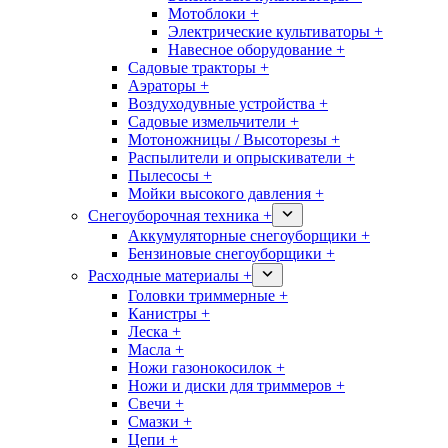
Мотоблоки +
Электрические культиваторы +
Навесное оборудование +
Садовые тракторы +
Аэраторы +
Воздуходувные устройства +
Садовые измельчители +
Мотоножницы / Высоторезы +
Распылители и опрыскиватели +
Пылесосы +
Мойки высокого давления +
Снегоуборочная техника +
Аккумуляторные снегоуборщики +
Бензиновые снегоуборщики +
Расходные материалы +
Головки триммерные +
Канистры +
Леска +
Масла +
Ножи газонокосилок +
Ножи и диски для триммеров +
Свечи +
Смазки +
Цепи +