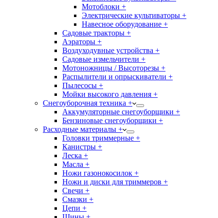
Мотоблоки +
Электрические культиваторы +
Навесное оборудование +
Садовые тракторы +
Аэраторы +
Воздуходувные устройства +
Садовые измельчители +
Мотоножницы / Высоторезы +
Распылители и опрыскиватели +
Пылесосы +
Мойки высокого давления +
Снегоуборочная техника +
Аккумуляторные снегоуборщики +
Бензиновые снегоуборщики +
Расходные материалы +
Головки триммерные +
Канистры +
Леска +
Масла +
Ножи газонокосилок +
Ножи и диски для триммеров +
Свечи +
Смазки +
Цепи +
Шины +