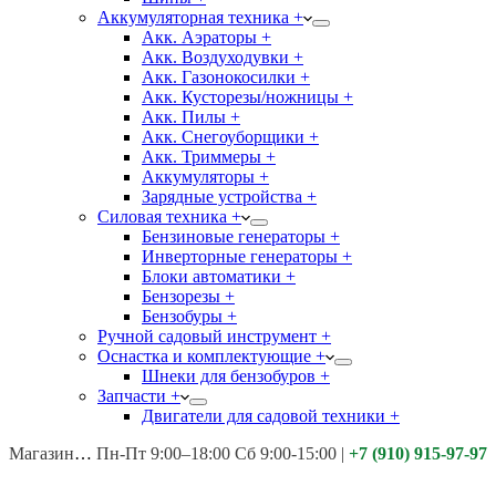
Аккумуляторная техника +
Акк. Аэраторы +
Акк. Воздуходувки +
Акк. Газонокосилки +
Акк. Кусторезы/ножницы +
Акк. Пилы +
Акк. Снегоуборщики +
Акк. Триммеры +
Аккумуляторы +
Зарядные устройства +
Силовая техника +
Бензиновые генераторы +
Инверторные генераторы +
Блоки автоматики +
Бензорезы +
Бензобуры +
Ручной садовый инструмент +
Оснастка и комплектующие +
Шнеки для бензобуров +
Запчасти +
Двигатели для садовой техники +
Магазины:
Калуга ул. Московская д.113
Пн-Пт 9:00–18:00 Сб 9:00-15:00
|
+7 (910) 915-97-97