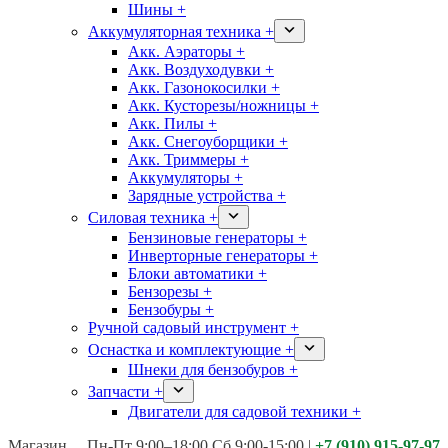
Шины +
Аккумуляторная техника +
Акк. Аэраторы +
Акк. Воздуходувки +
Акк. Газонокосилки +
Акк. Кусторезы/ножницы +
Акк. Пилы +
Акк. Снегоуборщики +
Акк. Триммеры +
Аккумуляторы +
Зарядные устройства +
Силовая техника +
Бензиновые генераторы +
Инверторные генераторы +
Блоки автоматики +
Бензорезы +
Бензобуры +
Ручной садовый инструмент +
Оснастка и комплектующие +
Шнеки для бензобуров +
Запчасти +
Двигатели для садовой техники +
Магазины:
Калуга ул. Московская д.113
Пн-Пт 9:00–18:00 Сб 9:00-15:00
|
+7 (910) 915-97-97