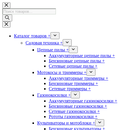
Перейти
к
Поиск
сути
товаров
Каталог товаров +
Садовая техника +
Цепные пилы +
Аккумуляторные цепные пилы +
Бензиновые цепные пилы +
Сетевые цепные пилы +
Мотокосы и триммеры +
Аккумуляторные триммеры +
Бензиновые триммеры +
Сетевые триммеры +
Газонокосилки +
Аккумуляторные газонокосилки +
Бензиновые газонокосилки +
Сетевые газонокосилки +
Рототы газонокосилки +
Культиваторы и мотоблоки +
Бензиновые культиваторы +