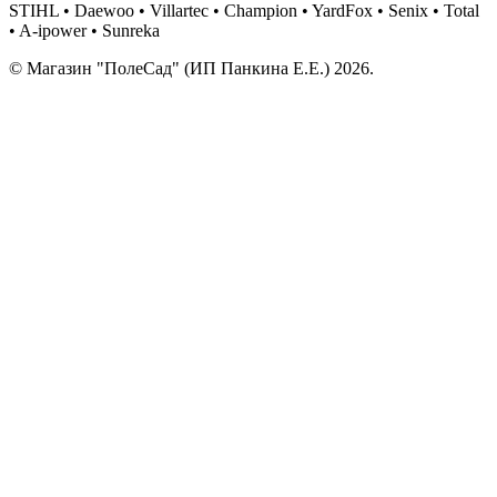
STIHL • Daewoo • Villartec • Champion • YardFox • Senix • Total
• A-ipower • Sunreka
© Магазин "ПолеСад" (ИП Панкина Е.Е.) 2026.