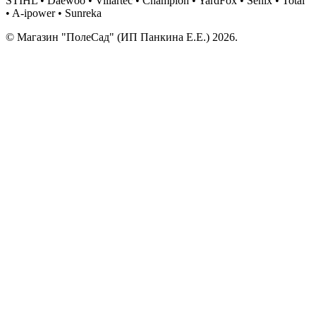
STIHL • Daewoo • Villartec • Champion • YardFox • Senix • Total
• A-ipower • Sunreka
© Магазин "ПолеСад" (ИП Панкина Е.Е.) 2026.