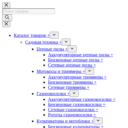
Перейти
к
Поиск
сути
товаров
Каталог товаров +
Садовая техника +
Цепные пилы +
Аккумуляторные цепные пилы +
Бензиновые цепные пилы +
Сетевые цепные пилы +
Мотокосы и триммеры +
Аккумуляторные триммеры +
Бензиновые триммеры +
Сетевые триммеры +
Газонокосилки +
Аккумуляторные газонокосилки +
Бензиновые газонокосилки +
Сетевые газонокосилки +
Рототы газонокосилки +
Культиваторы и мотоблоки +
Бензиновые культиваторы +