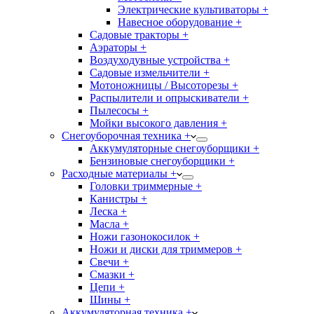
Электрические культиваторы +
Навесное оборудование +
Садовые тракторы +
Аэраторы +
Воздуходувные устройства +
Садовые измельчители +
Мотоножницы / Высоторезы +
Распылители и опрыскиватели +
Пылесосы +
Мойки высокого давления +
Снегоуборочная техника +
Аккумуляторные снегоуборщики +
Бензиновые снегоуборщики +
Расходные материалы +
Головки триммерные +
Канистры +
Леска +
Масла +
Ножи газонокосилок +
Ножи и диски для триммеров +
Свечи +
Смазки +
Цепи +
Шины +
Аккумуляторная техника +