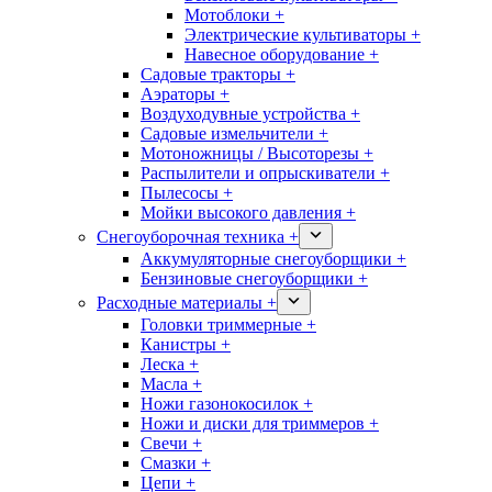
Мотоблоки +
Электрические культиваторы +
Навесное оборудование +
Садовые тракторы +
Аэраторы +
Воздуходувные устройства +
Садовые измельчители +
Мотоножницы / Высоторезы +
Распылители и опрыскиватели +
Пылесосы +
Мойки высокого давления +
Снегоуборочная техника +
Аккумуляторные снегоуборщики +
Бензиновые снегоуборщики +
Расходные материалы +
Головки триммерные +
Канистры +
Леска +
Масла +
Ножи газонокосилок +
Ножи и диски для триммеров +
Свечи +
Смазки +
Цепи +