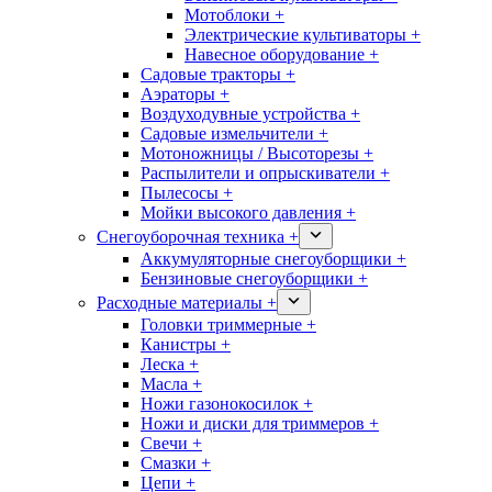
Мотоблоки +
Электрические культиваторы +
Навесное оборудование +
Садовые тракторы +
Аэраторы +
Воздуходувные устройства +
Садовые измельчители +
Мотоножницы / Высоторезы +
Распылители и опрыскиватели +
Пылесосы +
Мойки высокого давления +
Снегоуборочная техника +
Аккумуляторные снегоуборщики +
Бензиновые снегоуборщики +
Расходные материалы +
Головки триммерные +
Канистры +
Леска +
Масла +
Ножи газонокосилок +
Ножи и диски для триммеров +
Свечи +
Смазки +
Цепи +