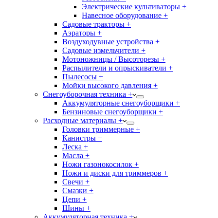
Электрические культиваторы +
Навесное оборудование +
Садовые тракторы +
Аэраторы +
Воздуходувные устройства +
Садовые измельчители +
Мотоножницы / Высоторезы +
Распылители и опрыскиватели +
Пылесосы +
Мойки высокого давления +
Снегоуборочная техника +
Аккумуляторные снегоуборщики +
Бензиновые снегоуборщики +
Расходные материалы +
Головки триммерные +
Канистры +
Леска +
Масла +
Ножи газонокосилок +
Ножи и диски для триммеров +
Свечи +
Смазки +
Цепи +
Шины +
Аккумуляторная техника +