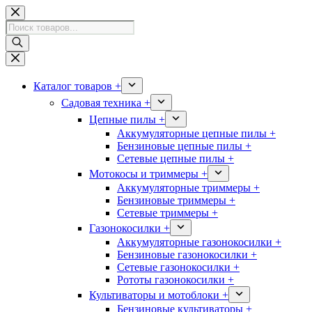
Перейти
к
Поиск
сути
товаров
Каталог товаров +
Садовая техника +
Цепные пилы +
Аккумуляторные цепные пилы +
Бензиновые цепные пилы +
Сетевые цепные пилы +
Мотокосы и триммеры +
Аккумуляторные триммеры +
Бензиновые триммеры +
Сетевые триммеры +
Газонокосилки +
Аккумуляторные газонокосилки +
Бензиновые газонокосилки +
Сетевые газонокосилки +
Рототы газонокосилки +
Культиваторы и мотоблоки +
Бензиновые культиваторы +