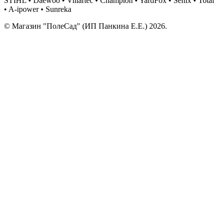
STIHL • Daewoo • Villartec • Champion • YardFox • Senix • Total
• A-ipower • Sunreka
© Магазин "ПолеСад" (ИП Панкина Е.Е.) 2026.