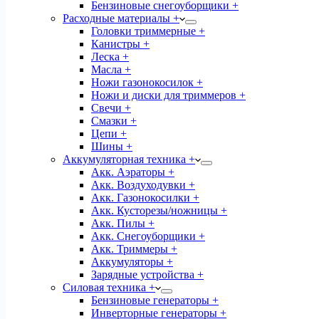
Бензиновые снегоуборщики +
Расходные материалы +
Головки триммерные +
Канистры +
Леска +
Масла +
Ножи газонокосилок +
Ножи и диски для триммеров +
Свечи +
Смазки +
Цепи +
Шины +
Аккумуляторная техника +
Акк. Аэраторы +
Акк. Воздуходувки +
Акк. Газонокосилки +
Акк. Кусторезы/ножницы +
Акк. Пилы +
Акк. Снегоуборщики +
Акк. Триммеры +
Аккумуляторы +
Зарядные устройства +
Силовая техника +
Бензиновые генераторы +
Инверторные генераторы +