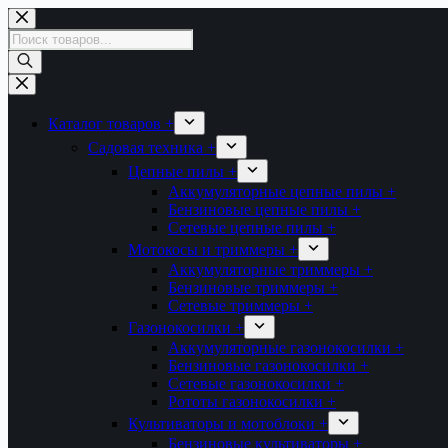
Перейти
к
Поиск
сути
товаров
Каталог товаров +
Садовая техника +
Цепные пилы +
Аккумуляторные цепные пилы +
Бензиновые цепные пилы +
Сетевые цепные пилы +
Мотокосы и триммеры +
Аккумуляторные триммеры +
Бензиновые триммеры +
Сетевые триммеры +
Газонокосилки +
Аккумуляторные газонокосилки +
Бензиновые газонокосилки +
Сетевые газонокосилки +
Рототы газонокосилки +
Культиваторы и мотоблоки +
Бензиновые культиваторы +