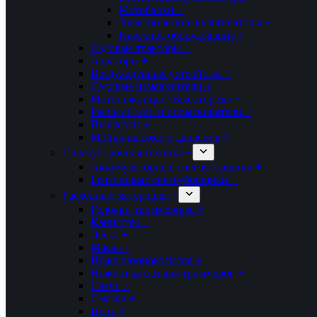
Мотоблоки +
Электрические культиваторы +
Навесное оборудование +
Садовые тракторы +
Аэраторы +
Воздуходувные устройства +
Садовые измельчители +
Мотоножницы / Высоторезы +
Распылители и опрыскиватели +
Пылесосы +
Мойки высокого давления +
Снегоуборочная техника +
Аккумуляторные снегоуборщики +
Бензиновые снегоуборщики +
Расходные материалы +
Головки триммерные +
Канистры +
Леска +
Масла +
Ножи газонокосилок +
Ножи и диски для триммеров +
Свечи +
Смазки +
Цепи +