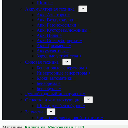
Шины +
Аккумуляторная техника +
Акк. Аэраторы +
Акк. Воздуходувки +
Акк. Газонокосилки +
Акк. Кусторезы/ножницы +
Акк. Пилы +
Акк. Снегоуборщики +
Акк. Триммеры +
Аккумуляторы +
Зарядные устройства +
Силовая техника +
Бензиновые генераторы +
Инверторные генераторы +
Блоки автоматики +
Бензорезы +
Бензобуры +
Ручной садовый инструмент +
Оснастка и комплектующие +
Шнеки для бензобуров +
Запчасти +
Двигатели для садовой техники +
Магазины:
Калуга ул. Московская д.113