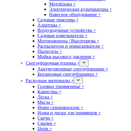
Мотоблоки +
Электрические культиваторы +
Навесное оборудование +
Садовые тракторы +
Аэраторы +
Воздуходувные устройства +
Садовые измельчители +
Мотоножницы / Высоторезы +
Распылители и опрыскиватели +
Пылесосы +
Мойки высокого давления +
Снегоуборочная техника +
Аккумуляторные снегоуборщики +
Бензиновые снегоуборщики +
Расходные материалы +
Головки триммерные +
Канистры +
Леска +
Масла +
Ножи газонокосилок +
Ножи и диски для триммеров +
Свечи +
Смазки +
Цепи +