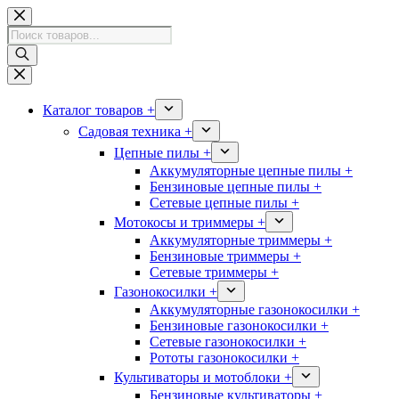
Перейти
к
Поиск
сути
товаров
Каталог товаров +
Садовая техника +
Цепные пилы +
Аккумуляторные цепные пилы +
Бензиновые цепные пилы +
Сетевые цепные пилы +
Мотокосы и триммеры +
Аккумуляторные триммеры +
Бензиновые триммеры +
Сетевые триммеры +
Газонокосилки +
Аккумуляторные газонокосилки +
Бензиновые газонокосилки +
Сетевые газонокосилки +
Рототы газонокосилки +
Культиваторы и мотоблоки +
Бензиновые культиваторы +