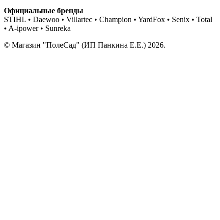
Официальные бренды
STIHL • Daewoo • Villartec • Champion • YardFox • Senix • Total
• A-ipower • Sunreka
© Магазин "ПолеСад" (ИП Панкина Е.Е.) 2026.