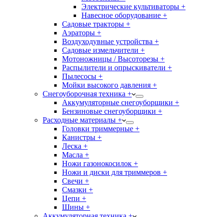
Электрические культиваторы +
Навесное оборудование +
Садовые тракторы +
Аэраторы +
Воздуходувные устройства +
Садовые измельчители +
Мотоножницы / Высоторезы +
Распылители и опрыскиватели +
Пылесосы +
Мойки высокого давления +
Снегоуборочная техника +
Аккумуляторные снегоуборщики +
Бензиновые снегоуборщики +
Расходные материалы +
Головки триммерные +
Канистры +
Леска +
Масла +
Ножи газонокосилок +
Ножи и диски для триммеров +
Свечи +
Смазки +
Цепи +
Шины +
Аккумуляторная техника +