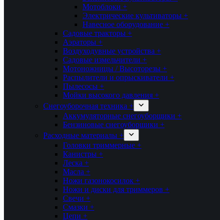
Мотоблоки +
Электрические культиваторы +
Навесное оборудование +
Садовые тракторы +
Аэраторы +
Воздуходувные устройства +
Садовые измельчители +
Мотоножницы / Высоторезы +
Распылители и опрыскиватели +
Пылесосы +
Мойки высокого давления +
Снегоуборочная техника +
Аккумуляторные снегоуборщики +
Бензиновые снегоуборщики +
Расходные материалы +
Головки триммерные +
Канистры +
Леска +
Масла +
Ножи газонокосилок +
Ножи и диски для триммеров +
Свечи +
Смазки +
Цепи +