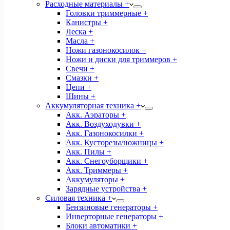
Расходные материалы +
Головки триммерные +
Канистры +
Леска +
Масла +
Ножи газонокосилок +
Ножи и диски для триммеров +
Свечи +
Смазки +
Цепи +
Шины +
Аккумуляторная техника +
Акк. Аэраторы +
Акк. Воздуходувки +
Акк. Газонокосилки +
Акк. Кусторезы/ножницы +
Акк. Пилы +
Акк. Снегоуборщики +
Акк. Триммеры +
Аккумуляторы +
Зарядные устройства +
Силовая техника +
Бензиновые генераторы +
Инверторные генераторы +
Блоки автоматики +