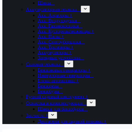
Шины +
Аккумуляторная техника +
Акк. Аэраторы +
Акк. Воздуходувки +
Акк. Газонокосилки +
Акк. Кусторезы/ножницы +
Акк. Пилы +
Акк. Снегоуборщики +
Акк. Триммеры +
Аккумуляторы +
Зарядные устройства +
Силовая техника +
Бензиновые генераторы +
Инверторные генераторы +
Блоки автоматики +
Бензорезы +
Бензобуры +
Ручной садовый инструмент +
Оснастка и комплектующие +
Шнеки для бензобуров +
Запчасти +
Двигатели для садовой техники +