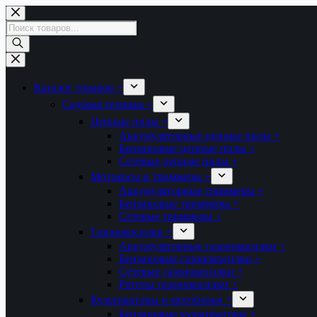
Перейти
к
Поиск
сути
товаров
Каталог товаров +
Садовая техника +
Цепные пилы +
Аккумуляторные цепные пилы +
Бензиновые цепные пилы +
Сетевые цепные пилы +
Мотокосы и триммеры +
Аккумуляторные триммеры +
Бензиновые триммеры +
Сетевые триммеры +
Газонокосилки +
Аккумуляторные газонокосилки +
Бензиновые газонокосилки +
Сетевые газонокосилки +
Рототы газонокосилки +
Культиваторы и мотоблоки +
Бензиновые культиваторы +