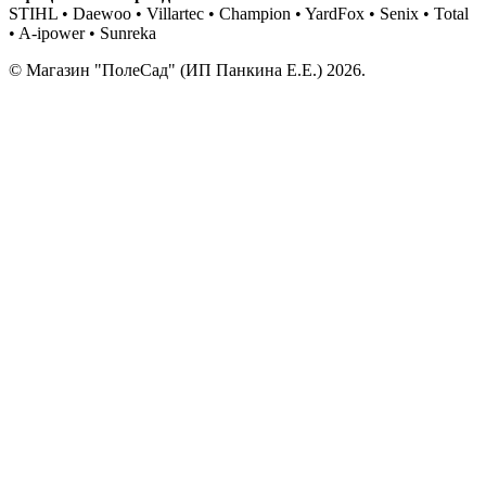
STIHL • Daewoo • Villartec • Champion • YardFox • Senix • Total
• A-ipower • Sunreka
© Магазин "ПолеСад" (ИП Панкина Е.Е.) 2026.