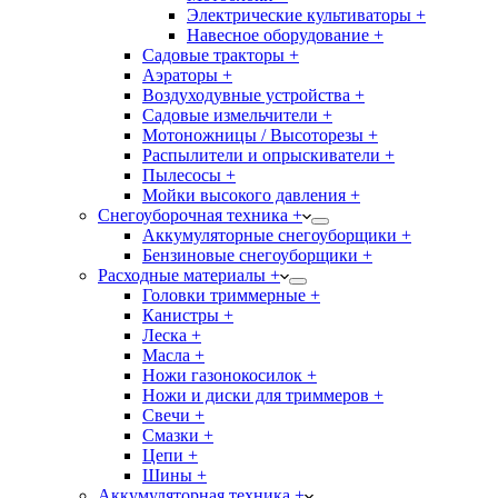
Электрические культиваторы +
Навесное оборудование +
Садовые тракторы +
Аэраторы +
Воздуходувные устройства +
Садовые измельчители +
Мотоножницы / Высоторезы +
Распылители и опрыскиватели +
Пылесосы +
Мойки высокого давления +
Снегоуборочная техника +
Аккумуляторные снегоуборщики +
Бензиновые снегоуборщики +
Расходные материалы +
Головки триммерные +
Канистры +
Леска +
Масла +
Ножи газонокосилок +
Ножи и диски для триммеров +
Свечи +
Смазки +
Цепи +
Шины +
Аккумуляторная техника +