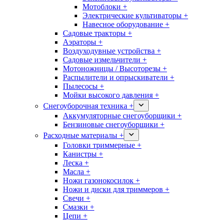
Мотоблоки +
Электрические культиваторы +
Навесное оборудование +
Садовые тракторы +
Аэраторы +
Воздуходувные устройства +
Садовые измельчители +
Мотоножницы / Высоторезы +
Распылители и опрыскиватели +
Пылесосы +
Мойки высокого давления +
Снегоуборочная техника +
Аккумуляторные снегоуборщики +
Бензиновые снегоуборщики +
Расходные материалы +
Головки триммерные +
Канистры +
Леска +
Масла +
Ножи газонокосилок +
Ножи и диски для триммеров +
Свечи +
Смазки +
Цепи +