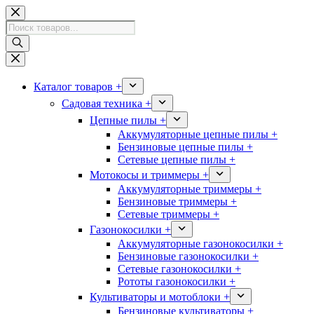
Перейти
к
Поиск
сути
товаров
Каталог товаров +
Садовая техника +
Цепные пилы +
Аккумуляторные цепные пилы +
Бензиновые цепные пилы +
Сетевые цепные пилы +
Мотокосы и триммеры +
Аккумуляторные триммеры +
Бензиновые триммеры +
Сетевые триммеры +
Газонокосилки +
Аккумуляторные газонокосилки +
Бензиновые газонокосилки +
Сетевые газонокосилки +
Рототы газонокосилки +
Культиваторы и мотоблоки +
Бензиновые культиваторы +