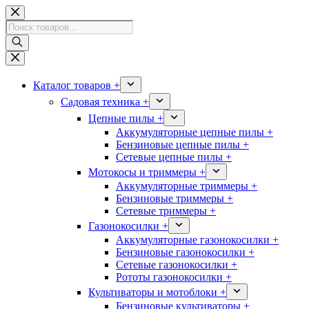
Перейти
к
Поиск
сути
товаров
Каталог товаров +
Садовая техника +
Цепные пилы +
Аккумуляторные цепные пилы +
Бензиновые цепные пилы +
Сетевые цепные пилы +
Мотокосы и триммеры +
Аккумуляторные триммеры +
Бензиновые триммеры +
Сетевые триммеры +
Газонокосилки +
Аккумуляторные газонокосилки +
Бензиновые газонокосилки +
Сетевые газонокосилки +
Рототы газонокосилки +
Культиваторы и мотоблоки +
Бензиновые культиваторы +