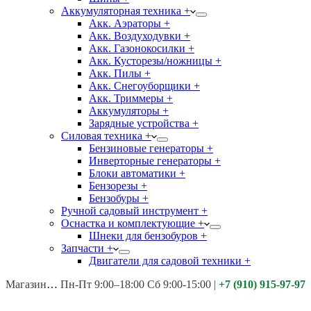
Аккумуляторная техника +
Акк. Аэраторы +
Акк. Воздуходувки +
Акк. Газонокосилки +
Акк. Кусторезы/ножницы +
Акк. Пилы +
Акк. Снегоуборщики +
Акк. Триммеры +
Аккумуляторы +
Зарядные устройства +
Силовая техника +
Бензиновые генераторы +
Инверторные генераторы +
Блоки автоматики +
Бензорезы +
Бензобуры +
Ручной садовый инструмент +
Оснастка и комплектующие +
Шнеки для бензобуров +
Запчасти +
Двигатели для садовой техники +
Магазины:
Калуга ул. Московская д.113
Пн-Пт 9:00–18:00 Сб 9:00-15:00
|
+7 (910) 915-97-97