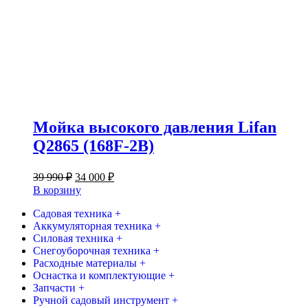
Мойка высокого давления Lifan
Q2865 (168F-2B)
Первоначальная
Текущая
39 990
₽
34 000
₽
цена
цена:
В корзину
составляла
34
39
Садовая техника +
000 ₽.
Аккумуляторная техника +
990 ₽.
Силовая техника +
Снегоуборочная техника +
Расходные материалы +
Оснастка и комплектующие +
Запчасти +
Ручной садовый инструмент +