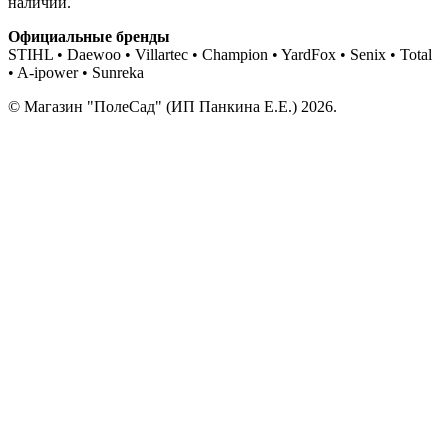
наличии.
Официальные бренды
STIHL • Daewoo • Villartec • Champion • YardFox • Senix • Total
• A-ipower • Sunreka
© Магазин "ПолеСад" (ИП Панкина Е.Е.) 2026.