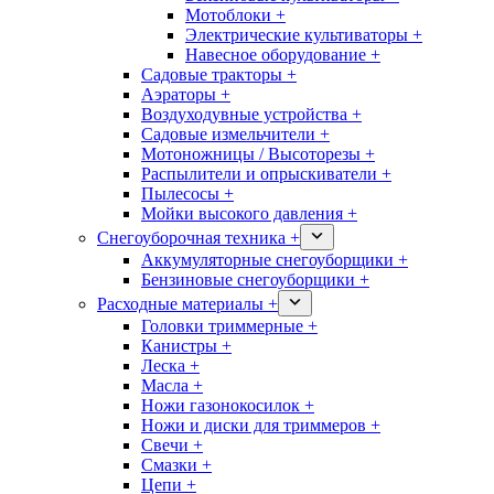
Мотоблоки +
Электрические культиваторы +
Навесное оборудование +
Садовые тракторы +
Аэраторы +
Воздуходувные устройства +
Садовые измельчители +
Мотоножницы / Высоторезы +
Распылители и опрыскиватели +
Пылесосы +
Мойки высокого давления +
Снегоуборочная техника +
Аккумуляторные снегоуборщики +
Бензиновые снегоуборщики +
Расходные материалы +
Головки триммерные +
Канистры +
Леска +
Масла +
Ножи газонокосилок +
Ножи и диски для триммеров +
Свечи +
Смазки +
Цепи +