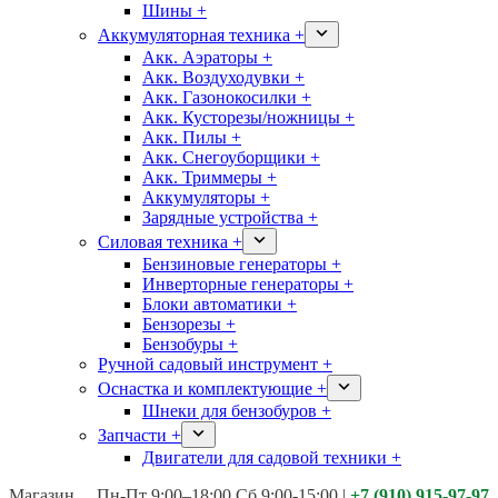
Шины +
Аккумуляторная техника +
Акк. Аэраторы +
Акк. Воздуходувки +
Акк. Газонокосилки +
Акк. Кусторезы/ножницы +
Акк. Пилы +
Акк. Снегоуборщики +
Акк. Триммеры +
Аккумуляторы +
Зарядные устройства +
Силовая техника +
Бензиновые генераторы +
Инверторные генераторы +
Блоки автоматики +
Бензорезы +
Бензобуры +
Ручной садовый инструмент +
Оснастка и комплектующие +
Шнеки для бензобуров +
Запчасти +
Двигатели для садовой техники +
Магазины:
Калуга ул. Московская д.113
Пн-Пт 9:00–18:00 Сб 9:00-15:00
|
+7 (910) 915-97-97