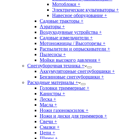
Мотоблоки +
Электрические культиваторы +
Навесное оборудование +
Садовые тракторы +
Аэраторы +
Воздуходувные устройства +
Садовые измельчители +
Мотоножницы / Высоторезы +
Распылители и опрыскиватели +
Пылесосы +
Мойки высокого давления +
Снегоуборочная техника +
Аккумуляторные снегоуборщики +
Бензиновые снегоуборщики +
Расходные материалы +
Головки триммерные +
Канистры +
Леска +
Масла +
Ножи газонокосилок +
Ножи и диски для триммеров +
Свечи +
Смазки +
Цепи +
Шины +