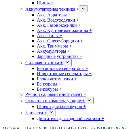
Шины +
Аккумуляторная техника +
Акк. Аэраторы +
Акк. Воздуходувки +
Акк. Газонокосилки +
Акк. Кусторезы/ножницы +
Акк. Пилы +
Акк. Снегоуборщики +
Акк. Триммеры +
Аккумуляторы +
Зарядные устройства +
Силовая техника +
Бензиновые генераторы +
Инверторные генераторы +
Блоки автоматики +
Бензорезы +
Бензобуры +
Ручной садовый инструмент +
Оснастка и комплектующие +
Шнеки для бензобуров +
Запчасти +
Двигатели для садовой техники +
Магазины:
Калуга ул. Московская д.113
Пн-Пт 9:00–18:00 Сб 9:00-15:00
|
+7 (910) 915-97-97