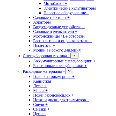
Мотоблоки +
Электрические культиваторы +
Навесное оборудование +
Садовые тракторы +
Аэраторы +
Воздуходувные устройства +
Садовые измельчители +
Мотоножницы / Высоторезы +
Распылители и опрыскиватели +
Пылесосы +
Мойки высокого давления +
Снегоуборочная техника +
Аккумуляторные снегоуборщики +
Бензиновые снегоуборщики +
Расходные материалы +
Головки триммерные +
Канистры +
Леска +
Масла +
Ножи газонокосилок +
Ножи и диски для триммеров +
Свечи +
Смазки +
Цепи +