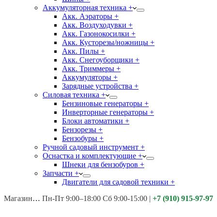
Аккумуляторная техника +
Акк. Аэраторы +
Акк. Воздуходувки +
Акк. Газонокосилки +
Акк. Кусторезы/ножницы +
Акк. Пилы +
Акк. Снегоуборщики +
Акк. Триммеры +
Аккумуляторы +
Зарядные устройства +
Силовая техника +
Бензиновые генераторы +
Инверторные генераторы +
Блоки автоматики +
Бензорезы +
Бензобуры +
Ручной садовый инструмент +
Оснастка и комплектующие +
Шнеки для бензобуров +
Запчасти +
Двигатели для садовой техники +
Магазины:
Калуга ул. Московская д.113
Пн-Пт 9:00–18:00 Сб 9:00-15:00
|
+7 (910) 915-97-97