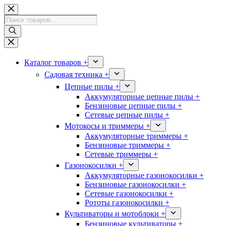
Перейти
к
Поиск
сути
товаров
Каталог товаров +
Садовая техника +
Цепные пилы +
Аккумуляторные цепные пилы +
Бензиновые цепные пилы +
Сетевые цепные пилы +
Мотокосы и триммеры +
Аккумуляторные триммеры +
Бензиновые триммеры +
Сетевые триммеры +
Газонокосилки +
Аккумуляторные газонокосилки +
Бензиновые газонокосилки +
Сетевые газонокосилки +
Рототы газонокосилки +
Культиваторы и мотоблоки +
Бензиновые культиваторы +