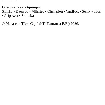
Официальные бренды
STIHL • Daewoo • Villartec • Champion • YardFox • Senix • Total
• A-ipower • Sunreka
© Магазин "ПолеСад" (ИП Панкина Е.Е.) 2026.