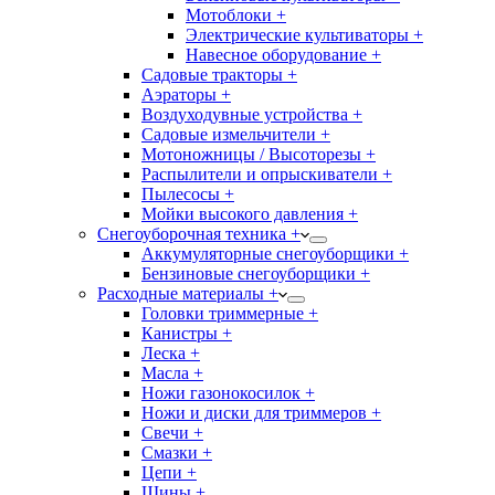
Мотоблоки +
Электрические культиваторы +
Навесное оборудование +
Садовые тракторы +
Аэраторы +
Воздуходувные устройства +
Садовые измельчители +
Мотоножницы / Высоторезы +
Распылители и опрыскиватели +
Пылесосы +
Мойки высокого давления +
Снегоуборочная техника +
Аккумуляторные снегоуборщики +
Бензиновые снегоуборщики +
Расходные материалы +
Головки триммерные +
Канистры +
Леска +
Масла +
Ножи газонокосилок +
Ножи и диски для триммеров +
Свечи +
Смазки +
Цепи +
Шины +