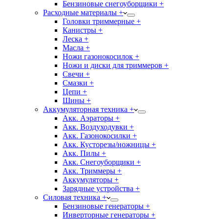
Бензиновые снегоуборщики +
Расходные материалы +
Головки триммерные +
Канистры +
Леска +
Масла +
Ножи газонокосилок +
Ножи и диски для триммеров +
Свечи +
Смазки +
Цепи +
Шины +
Аккумуляторная техника +
Акк. Аэраторы +
Акк. Воздуходувки +
Акк. Газонокосилки +
Акк. Кусторезы/ножницы +
Акк. Пилы +
Акк. Снегоуборщики +
Акк. Триммеры +
Аккумуляторы +
Зарядные устройства +
Силовая техника +
Бензиновые генераторы +
Инверторные генераторы +