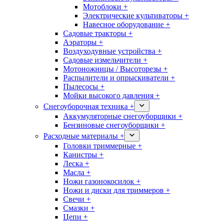
Мотоблоки +
Электрические культиваторы +
Навесное оборудование +
Садовые тракторы +
Аэраторы +
Воздуходувные устройства +
Садовые измельчители +
Мотоножницы / Высоторезы +
Распылители и опрыскиватели +
Пылесосы +
Мойки высокого давления +
Снегоуборочная техника +
Аккумуляторные снегоуборщики +
Бензиновые снегоуборщики +
Расходные материалы +
Головки триммерные +
Канистры +
Леска +
Масла +
Ножи газонокосилок +
Ножи и диски для триммеров +
Свечи +
Смазки +
Цепи +