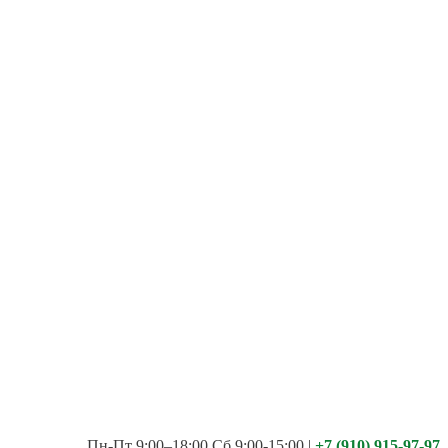
Пн-Пт 9:00–18:00 Сб 9:00-15:00
|
+7 (910) 915-97-97