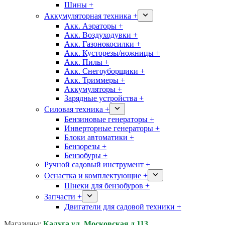
Шины +
Аккумуляторная техника +
Акк. Аэраторы +
Акк. Воздуходувки +
Акк. Газонокосилки +
Акк. Кусторезы/ножницы +
Акк. Пилы +
Акк. Снегоуборщики +
Акк. Триммеры +
Аккумуляторы +
Зарядные устройства +
Силовая техника +
Бензиновые генераторы +
Инверторные генераторы +
Блоки автоматики +
Бензорезы +
Бензобуры +
Ручной садовый инструмент +
Оснастка и комплектующие +
Шнеки для бензобуров +
Запчасти +
Двигатели для садовой техники +
Магазины:
Калуга ул. Московская д.113