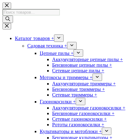
Перейти
к
Поиск
сути
товаров
Каталог товаров +
Садовая техника +
Цепные пилы +
Аккумуляторные цепные пилы +
Бензиновые цепные пилы +
Сетевые цепные пилы +
Мотокосы и триммеры +
Аккумуляторные триммеры +
Бензиновые триммеры +
Сетевые триммеры +
Газонокосилки +
Аккумуляторные газонокосилки +
Бензиновые газонокосилки +
Сетевые газонокосилки +
Рототы газонокосилки +
Культиваторы и мотоблоки +
Бензиновые культиваторы +