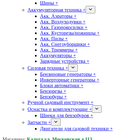
Шины +
Аккумуляторная техника +
Акк. Аэраторы +
Акк. Воздуходувки +
Акк. Газонокосилки +
Акк. Кусторезы/ножницы +
Акк. Пилы +
Акк. Снегоуборщики +
Акк. Триммеры +
Аккумуляторы +
Зарядные устройства +
Силовая техника +
Бензиновые генераторы +
Инверторные генераторы +
Блоки автоматики +
Бензорезы +
Бензобуры +
Ручной садовый инструмент +
Оснастка и комплектующие +
Шнеки для бензобуров +
Запчасти +
Двигатели для садовой техники +
Магазины:
Калуга ул. Московская д.113