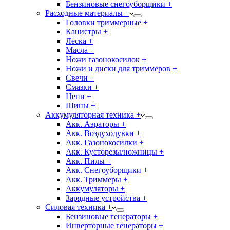
Бензиновые снегоуборщики +
Расходные материалы +
Головки триммерные +
Канистры +
Леска +
Масла +
Ножи газонокосилок +
Ножи и диски для триммеров +
Свечи +
Смазки +
Цепи +
Шины +
Аккумуляторная техника +
Акк. Аэраторы +
Акк. Воздуходувки +
Акк. Газонокосилки +
Акк. Кусторезы/ножницы +
Акк. Пилы +
Акк. Снегоуборщики +
Акк. Триммеры +
Аккумуляторы +
Зарядные устройства +
Силовая техника +
Бензиновые генераторы +
Инверторные генераторы +