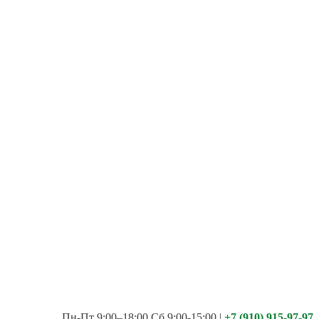
Пн-Пт 9:00–18:00 Сб 9:00-15:00
|
+7 (910) 915-97-97