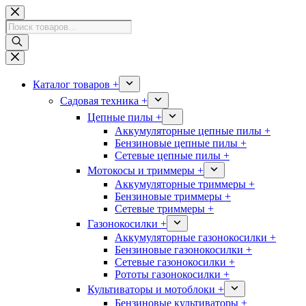
Перейти
к
Поиск
сути
товаров
Каталог товаров +
Садовая техника +
Цепные пилы +
Аккумуляторные цепные пилы +
Бензиновые цепные пилы +
Сетевые цепные пилы +
Мотокосы и триммеры +
Аккумуляторные триммеры +
Бензиновые триммеры +
Сетевые триммеры +
Газонокосилки +
Аккумуляторные газонокосилки +
Бензиновые газонокосилки +
Сетевые газонокосилки +
Рототы газонокосилки +
Культиваторы и мотоблоки +
Бензиновые культиваторы +