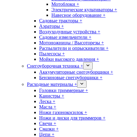
Мотоблоки +
Электрические культиваторы +
Навесное оборудование +
Садовые тракторы +
Аэраторы +
Воздуходувные устройства +
Садовые измельчители +
Мотоножницы / Высоторезы +
Распылители и опрыскиватели +
Пылесосы +
Мойки высокого давления +
Снегоуборочная техника +
Аккумуляторные снегоуборщики +
Бензиновые снегоуборщики +
Расходные материалы +
Головки триммерные +
Канистры +
Леска +
Масла +
Ножи газонокосилок +
Ножи и диски для триммеров +
Свечи +
Смазки +
Цепи +