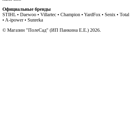
Официальные бренды
STIHL • Daewoo • Villartec • Champion • YardFox • Senix • Total
• A-ipower • Sunreka
© Магазин "ПолеСад" (ИП Панкина Е.Е.) 2026.