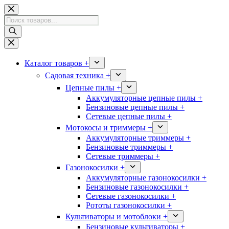
Перейти
к
Поиск
сути
товаров
Каталог товаров +
Садовая техника +
Цепные пилы +
Аккумуляторные цепные пилы +
Бензиновые цепные пилы +
Сетевые цепные пилы +
Мотокосы и триммеры +
Аккумуляторные триммеры +
Бензиновые триммеры +
Сетевые триммеры +
Газонокосилки +
Аккумуляторные газонокосилки +
Бензиновые газонокосилки +
Сетевые газонокосилки +
Рототы газонокосилки +
Культиваторы и мотоблоки +
Бензиновые культиваторы +