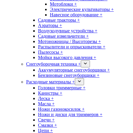
Мотоблоки +
Электрические культиваторы +
Навесное оборудование +
Садовые тракторы +
Аэраторы +
Воздуходувные устройства +
Садовые измельчители +
Мотоножницы / Высоторезы +
Распылители и опрыскиватели +
Пылесосы +
Мойки высокого давления +
Снегоуборочная техника +
Аккумуляторные снегоуборщики +
Бензиновые снегоуборщики +
Расходные материалы +
Головки триммерные +
Канистры +
Леска +
Масла +
Ножи газонокосилок +
Ножи и диски для триммеров +
Свечи +
Смазки +
Цепи +