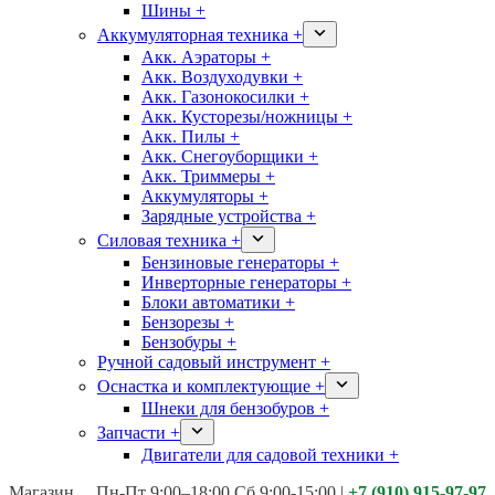
Шины +
Аккумуляторная техника +
Акк. Аэраторы +
Акк. Воздуходувки +
Акк. Газонокосилки +
Акк. Кусторезы/ножницы +
Акк. Пилы +
Акк. Снегоуборщики +
Акк. Триммеры +
Аккумуляторы +
Зарядные устройства +
Силовая техника +
Бензиновые генераторы +
Инверторные генераторы +
Блоки автоматики +
Бензорезы +
Бензобуры +
Ручной садовый инструмент +
Оснастка и комплектующие +
Шнеки для бензобуров +
Запчасти +
Двигатели для садовой техники +
Магазины:
Калуга ул. Московская д.113
Пн-Пт 9:00–18:00 Сб 9:00-15:00
|
+7 (910) 915-97-97