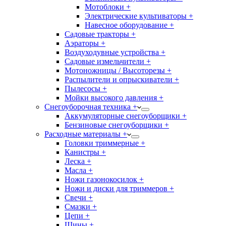
Мотоблоки +
Электрические культиваторы +
Навесное оборудование +
Садовые тракторы +
Аэраторы +
Воздуходувные устройства +
Садовые измельчители +
Мотоножницы / Высоторезы +
Распылители и опрыскиватели +
Пылесосы +
Мойки высокого давления +
Снегоуборочная техника +
Аккумуляторные снегоуборщики +
Бензиновые снегоуборщики +
Расходные материалы +
Головки триммерные +
Канистры +
Леска +
Масла +
Ножи газонокосилок +
Ножи и диски для триммеров +
Свечи +
Смазки +
Цепи +
Шины +