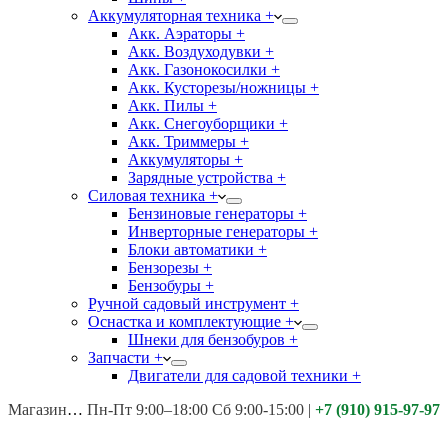
Аккумуляторная техника +
Акк. Аэраторы +
Акк. Воздуходувки +
Акк. Газонокосилки +
Акк. Кусторезы/ножницы +
Акк. Пилы +
Акк. Снегоуборщики +
Акк. Триммеры +
Аккумуляторы +
Зарядные устройства +
Силовая техника +
Бензиновые генераторы +
Инверторные генераторы +
Блоки автоматики +
Бензорезы +
Бензобуры +
Ручной садовый инструмент +
Оснастка и комплектующие +
Шнеки для бензобуров +
Запчасти +
Двигатели для садовой техники +
Магазины:
Калуга ул. Московская д.113
Пн-Пт 9:00–18:00 Сб 9:00-15:00
|
+7 (910) 915-97-97