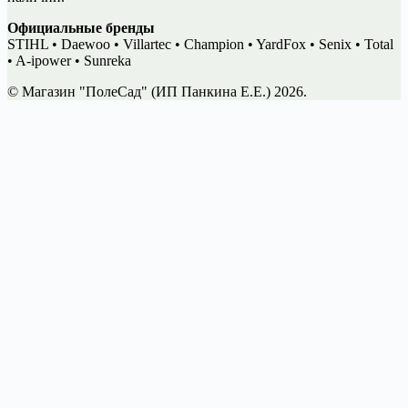
Официальные бренды
STIHL • Daewoo • Villartec • Champion • YardFox • Senix • Total
• A-ipower • Sunreka
© Магазин "ПолеСад" (ИП Панкина Е.Е.) 2026.