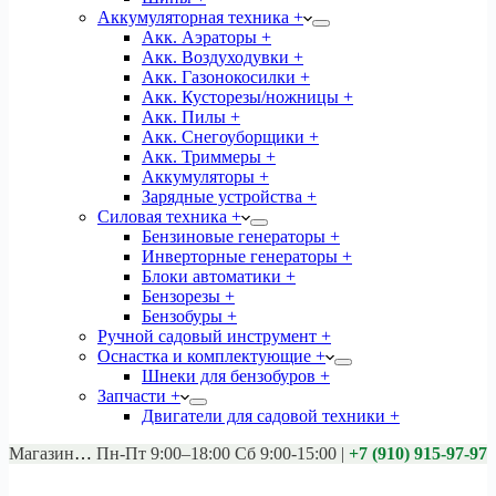
Аккумуляторная техника +
Акк. Аэраторы +
Акк. Воздуходувки +
Акк. Газонокосилки +
Акк. Кусторезы/ножницы +
Акк. Пилы +
Акк. Снегоуборщики +
Акк. Триммеры +
Аккумуляторы +
Зарядные устройства +
Силовая техника +
Бензиновые генераторы +
Инверторные генераторы +
Блоки автоматики +
Бензорезы +
Бензобуры +
Ручной садовый инструмент +
Оснастка и комплектующие +
Шнеки для бензобуров +
Запчасти +
Двигатели для садовой техники +
Магазины:
Калуга ул. Московская д.113
Пн-Пт 9:00–18:00 Сб 9:00-15:00
|
+7 (910) 915-97-97