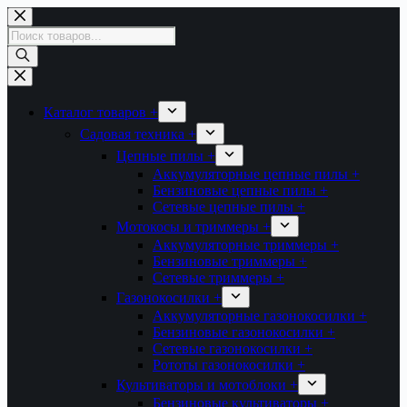
Перейти
к
Поиск
сути
товаров
Каталог товаров +
Садовая техника +
Цепные пилы +
Аккумуляторные цепные пилы +
Бензиновые цепные пилы +
Сетевые цепные пилы +
Мотокосы и триммеры +
Аккумуляторные триммеры +
Бензиновые триммеры +
Сетевые триммеры +
Газонокосилки +
Аккумуляторные газонокосилки +
Бензиновые газонокосилки +
Сетевые газонокосилки +
Рототы газонокосилки +
Культиваторы и мотоблоки +
Бензиновые культиваторы +