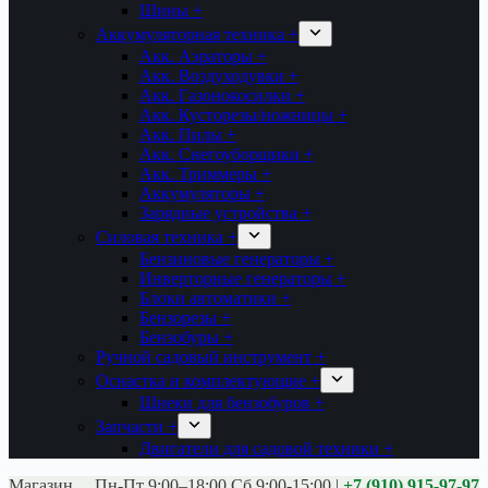
Шины +
Аккумуляторная техника +
Акк. Аэраторы +
Акк. Воздуходувки +
Акк. Газонокосилки +
Акк. Кусторезы/ножницы +
Акк. Пилы +
Акк. Снегоуборщики +
Акк. Триммеры +
Аккумуляторы +
Зарядные устройства +
Силовая техника +
Бензиновые генераторы +
Инверторные генераторы +
Блоки автоматики +
Бензорезы +
Бензобуры +
Ручной садовый инструмент +
Оснастка и комплектующие +
Шнеки для бензобуров +
Запчасти +
Двигатели для садовой техники +
Магазины:
Калуга ул. Московская д.113
Пн-Пт 9:00–18:00 Сб 9:00-15:00
|
+7 (910) 915-97-97