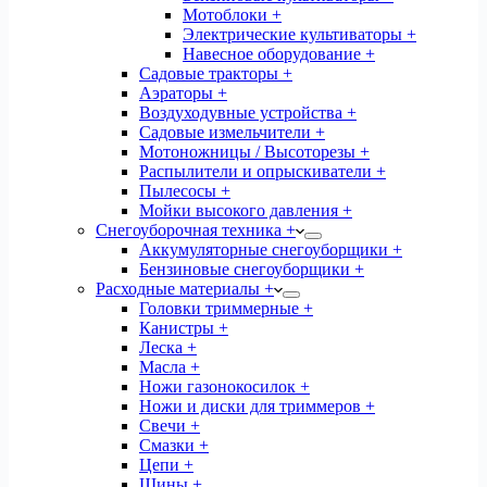
Мотоблоки +
Электрические культиваторы +
Навесное оборудование +
Садовые тракторы +
Аэраторы +
Воздуходувные устройства +
Садовые измельчители +
Мотоножницы / Высоторезы +
Распылители и опрыскиватели +
Пылесосы +
Мойки высокого давления +
Снегоуборочная техника +
Аккумуляторные снегоуборщики +
Бензиновые снегоуборщики +
Расходные материалы +
Головки триммерные +
Канистры +
Леска +
Масла +
Ножи газонокосилок +
Ножи и диски для триммеров +
Свечи +
Смазки +
Цепи +
Шины +