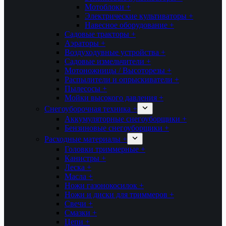
Мотоблоки +
Электрические культиваторы +
Навесное оборудование +
Садовые тракторы +
Аэраторы +
Воздуходувные устройства +
Садовые измельчители +
Мотоножницы / Высоторезы +
Распылители и опрыскиватели +
Пылесосы +
Мойки высокого давления +
Снегоуборочная техника +
Аккумуляторные снегоуборщики +
Бензиновые снегоуборщики +
Расходные материалы +
Головки триммерные +
Канистры +
Леска +
Масла +
Ножи газонокосилок +
Ножи и диски для триммеров +
Свечи +
Смазки +
Цепи +