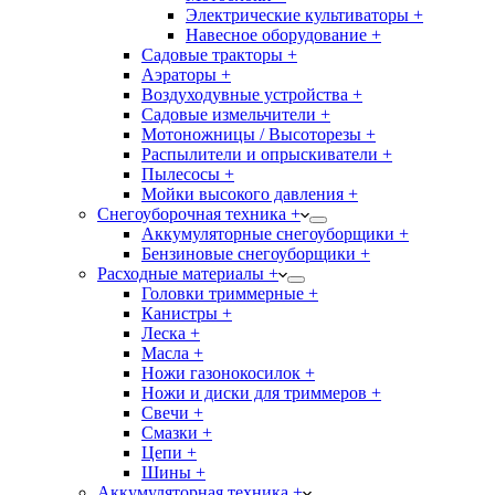
Электрические культиваторы +
Навесное оборудование +
Садовые тракторы +
Аэраторы +
Воздуходувные устройства +
Садовые измельчители +
Мотоножницы / Высоторезы +
Распылители и опрыскиватели +
Пылесосы +
Мойки высокого давления +
Снегоуборочная техника +
Аккумуляторные снегоуборщики +
Бензиновые снегоуборщики +
Расходные материалы +
Головки триммерные +
Канистры +
Леска +
Масла +
Ножи газонокосилок +
Ножи и диски для триммеров +
Свечи +
Смазки +
Цепи +
Шины +
Аккумуляторная техника +