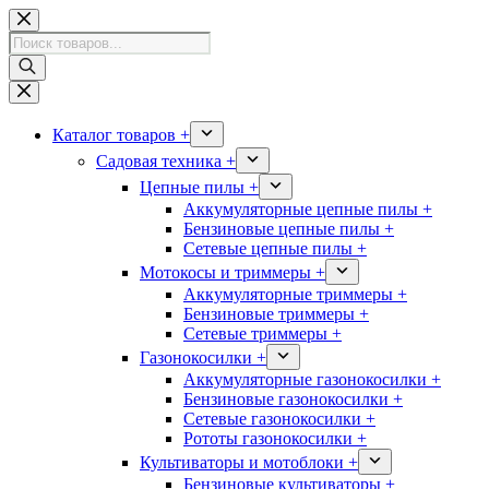
Перейти
к
Поиск
сути
товаров
Каталог товаров +
Садовая техника +
Цепные пилы +
Аккумуляторные цепные пилы +
Бензиновые цепные пилы +
Сетевые цепные пилы +
Мотокосы и триммеры +
Аккумуляторные триммеры +
Бензиновые триммеры +
Сетевые триммеры +
Газонокосилки +
Аккумуляторные газонокосилки +
Бензиновые газонокосилки +
Сетевые газонокосилки +
Рототы газонокосилки +
Культиваторы и мотоблоки +
Бензиновые культиваторы +