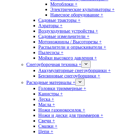
Мотоблоки +
Электрические культиваторы +
Навесное оборудование +
Садовые тракторы +
Аэраторы +
Воздуходувные устройства +
Садовые измельчители +
Мотоножницы / Высоторезы +
Распылители и опрыскиватели +
Пылесосы +
Мойки высокого давления +
Снегоуборочная техника +
Аккумуляторные снегоуборщики +
Бензиновые снегоуборщики +
Расходные материалы +
Головки триммерные +
Канистры +
Леска +
Масла +
Ножи газонокосилок +
Ножи и диски для триммеров +
Свечи +
Смазки +
Цепи +