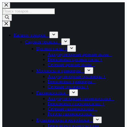
Перейти
к
Поиск
сути
товаров
Каталог товаров +
Садовая техника +
Цепные пилы +
Аккумуляторные цепные пилы +
Бензиновые цепные пилы +
Сетевые цепные пилы +
Мотокосы и триммеры +
Аккумуляторные триммеры +
Бензиновые триммеры +
Сетевые триммеры +
Газонокосилки +
Аккумуляторные газонокосилки +
Бензиновые газонокосилки +
Сетевые газонокосилки +
Рототы газонокосилки +
Культиваторы и мотоблоки +
Бензиновые культиваторы +