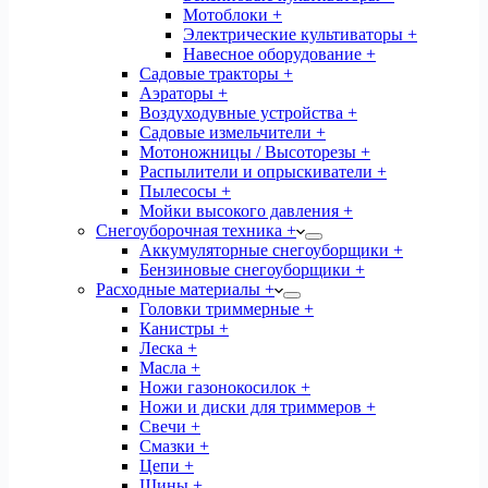
Мотоблоки +
Электрические культиваторы +
Навесное оборудование +
Садовые тракторы +
Аэраторы +
Воздуходувные устройства +
Садовые измельчители +
Мотоножницы / Высоторезы +
Распылители и опрыскиватели +
Пылесосы +
Мойки высокого давления +
Снегоуборочная техника +
Аккумуляторные снегоуборщики +
Бензиновые снегоуборщики +
Расходные материалы +
Головки триммерные +
Канистры +
Леска +
Масла +
Ножи газонокосилок +
Ножи и диски для триммеров +
Свечи +
Смазки +
Цепи +
Шины +