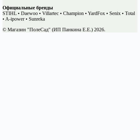
Официальные бренды
STIHL • Daewoo • Villartec • Champion • YardFox • Senix • Total
• A-ipower • Sunreka
© Магазин "ПолеСад" (ИП Панкина Е.Е.) 2026.