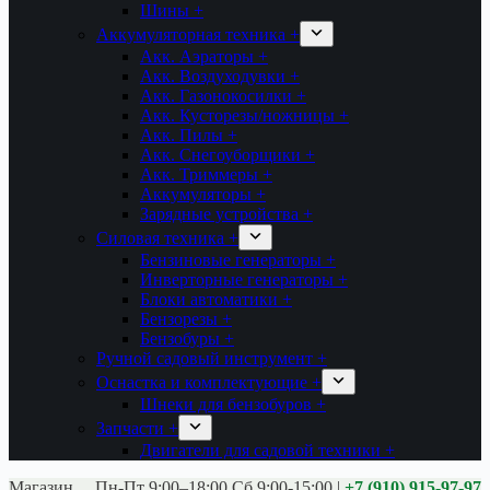
Шины +
Аккумуляторная техника +
Акк. Аэраторы +
Акк. Воздуходувки +
Акк. Газонокосилки +
Акк. Кусторезы/ножницы +
Акк. Пилы +
Акк. Снегоуборщики +
Акк. Триммеры +
Аккумуляторы +
Зарядные устройства +
Силовая техника +
Бензиновые генераторы +
Инверторные генераторы +
Блоки автоматики +
Бензорезы +
Бензобуры +
Ручной садовый инструмент +
Оснастка и комплектующие +
Шнеки для бензобуров +
Запчасти +
Двигатели для садовой техники +
Магазины:
Калуга ул. Московская д.113
Пн-Пт 9:00–18:00 Сб 9:00-15:00
|
+7 (910) 915-97-97