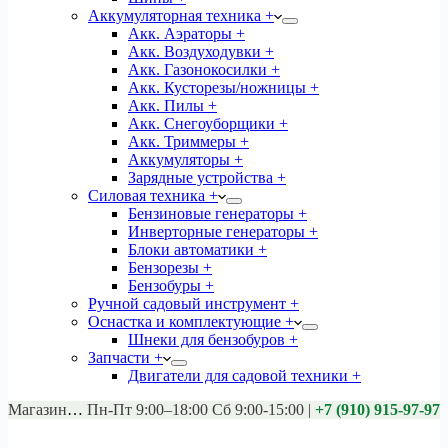
Аккумуляторная техника +
Акк. Аэраторы +
Акк. Воздуходувки +
Акк. Газонокосилки +
Акк. Кусторезы/ножницы +
Акк. Пилы +
Акк. Снегоуборщики +
Акк. Триммеры +
Аккумуляторы +
Зарядные устройства +
Силовая техника +
Бензиновые генераторы +
Инверторные генераторы +
Блоки автоматики +
Бензорезы +
Бензобуры +
Ручной садовый инструмент +
Оснастка и комплектующие +
Шнеки для бензобуров +
Запчасти +
Двигатели для садовой техники +
Магазины:
Калуга ул. Московская д.113
Пн-Пт 9:00–18:00 Сб 9:00-15:00
|
+7 (910) 915-97-97