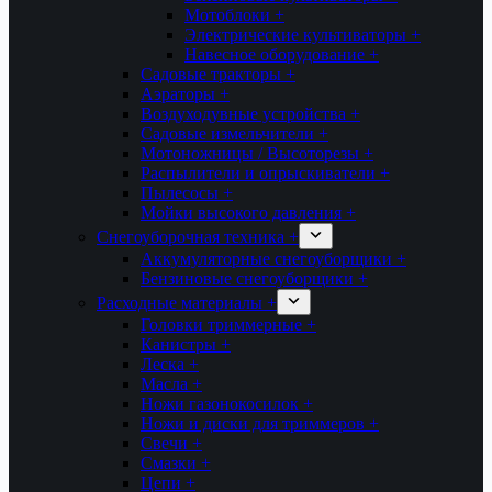
Мотоблоки +
Электрические культиваторы +
Навесное оборудование +
Садовые тракторы +
Аэраторы +
Воздуходувные устройства +
Садовые измельчители +
Мотоножницы / Высоторезы +
Распылители и опрыскиватели +
Пылесосы +
Мойки высокого давления +
Снегоуборочная техника +
Аккумуляторные снегоуборщики +
Бензиновые снегоуборщики +
Расходные материалы +
Головки триммерные +
Канистры +
Леска +
Масла +
Ножи газонокосилок +
Ножи и диски для триммеров +
Свечи +
Смазки +
Цепи +