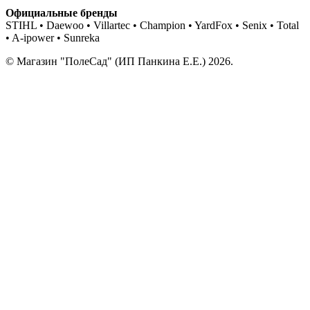
Официальные бренды
STIHL • Daewoo • Villartec • Champion • YardFox • Senix • Total
• A-ipower • Sunreka
© Магазин "ПолеСад" (ИП Панкина Е.Е.) 2026.