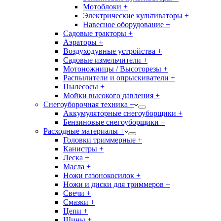
Мотоблоки +
Электрические культиваторы +
Навесное оборудование +
Садовые тракторы +
Аэраторы +
Воздуходувные устройства +
Садовые измельчители +
Мотоножницы / Высоторезы +
Распылители и опрыскиватели +
Пылесосы +
Мойки высокого давления +
Снегоуборочная техника +
Аккумуляторные снегоуборщики +
Бензиновые снегоуборщики +
Расходные материалы +
Головки триммерные +
Канистры +
Леска +
Масла +
Ножи газонокосилок +
Ножи и диски для триммеров +
Свечи +
Смазки +
Цепи +
Шины +