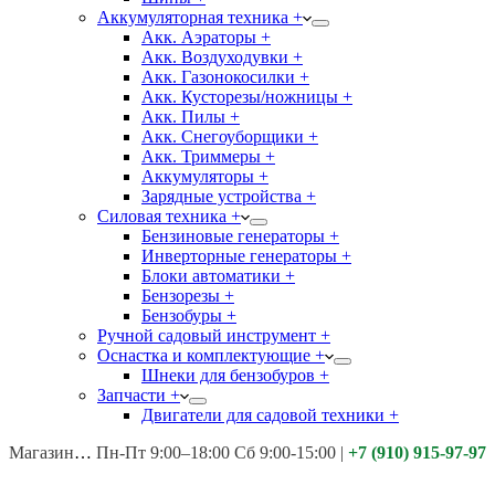
Аккумуляторная техника +
Акк. Аэраторы +
Акк. Воздуходувки +
Акк. Газонокосилки +
Акк. Кусторезы/ножницы +
Акк. Пилы +
Акк. Снегоуборщики +
Акк. Триммеры +
Аккумуляторы +
Зарядные устройства +
Силовая техника +
Бензиновые генераторы +
Инверторные генераторы +
Блоки автоматики +
Бензорезы +
Бензобуры +
Ручной садовый инструмент +
Оснастка и комплектующие +
Шнеки для бензобуров +
Запчасти +
Двигатели для садовой техники +
Магазины:
Калуга ул. Московская д.113
Пн-Пт 9:00–18:00 Сб 9:00-15:00
|
+7 (910) 915-97-97