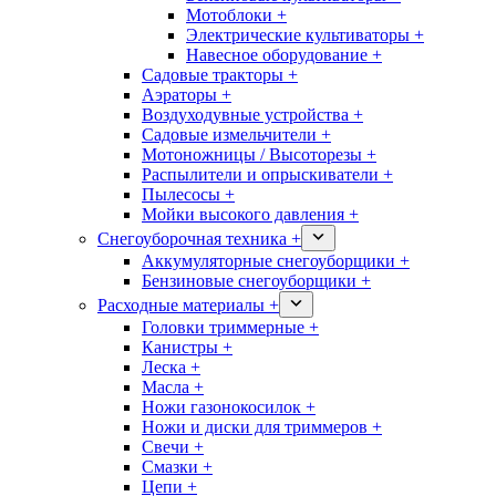
Мотоблоки +
Электрические культиваторы +
Навесное оборудование +
Садовые тракторы +
Аэраторы +
Воздуходувные устройства +
Садовые измельчители +
Мотоножницы / Высоторезы +
Распылители и опрыскиватели +
Пылесосы +
Мойки высокого давления +
Снегоуборочная техника +
Аккумуляторные снегоуборщики +
Бензиновые снегоуборщики +
Расходные материалы +
Головки триммерные +
Канистры +
Леска +
Масла +
Ножи газонокосилок +
Ножи и диски для триммеров +
Свечи +
Смазки +
Цепи +