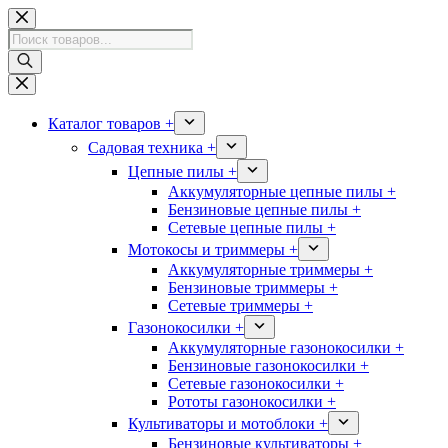
Перейти
к
Поиск
сути
товаров
Каталог товаров +
Садовая техника +
Цепные пилы +
Аккумуляторные цепные пилы +
Бензиновые цепные пилы +
Сетевые цепные пилы +
Мотокосы и триммеры +
Аккумуляторные триммеры +
Бензиновые триммеры +
Сетевые триммеры +
Газонокосилки +
Аккумуляторные газонокосилки +
Бензиновые газонокосилки +
Сетевые газонокосилки +
Рототы газонокосилки +
Культиваторы и мотоблоки +
Бензиновые культиваторы +