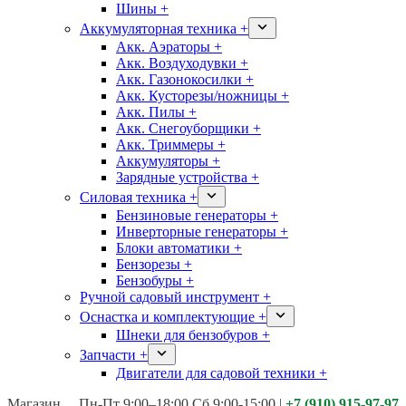
Шины +
Аккумуляторная техника +
Акк. Аэраторы +
Акк. Воздуходувки +
Акк. Газонокосилки +
Акк. Кусторезы/ножницы +
Акк. Пилы +
Акк. Снегоуборщики +
Акк. Триммеры +
Аккумуляторы +
Зарядные устройства +
Силовая техника +
Бензиновые генераторы +
Инверторные генераторы +
Блоки автоматики +
Бензорезы +
Бензобуры +
Ручной садовый инструмент +
Оснастка и комплектующие +
Шнеки для бензобуров +
Запчасти +
Двигатели для садовой техники +
Магазины:
Калуга ул. Московская д.113
Пн-Пт 9:00–18:00 Сб 9:00-15:00
|
+7 (910) 915-97-97