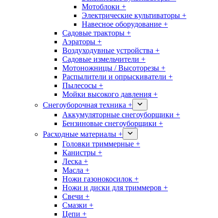
Мотоблоки +
Электрические культиваторы +
Навесное оборудование +
Садовые тракторы +
Аэраторы +
Воздуходувные устройства +
Садовые измельчители +
Мотоножницы / Высоторезы +
Распылители и опрыскиватели +
Пылесосы +
Мойки высокого давления +
Снегоуборочная техника +
Аккумуляторные снегоуборщики +
Бензиновые снегоуборщики +
Расходные материалы +
Головки триммерные +
Канистры +
Леска +
Масла +
Ножи газонокосилок +
Ножи и диски для триммеров +
Свечи +
Смазки +
Цепи +