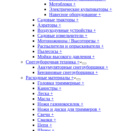
Мотоблоки +
Электрические культиваторы +
Навесное оборудование +
Садовые тракторы +
Аэраторы +
Воздуходувные устройства +
Садовые измельчители +
Мотоножницы / Высоторезы +
Распылители и опрыскиватели +
Пылесосы +
Мойки высокого давления +
Снегоуборочная техника +
Аккумуляторные снегоуборщики +
Бензиновые снегоуборщики +
Расходные материалы +
Головки триммерные +
Канистры +
Леска +
Масла +
Ножи газонокосилок +
Ножи и диски для триммеров +
Свечи +
Смазки +
Цепи +
Шины +