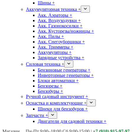
Шины +
Аккумуляторная техника +
Акк. Аэраторы +
Акк. Воздуходувки +
Акк. Газонокосилки +
Акк. Кусторезы/ножницы +
Акк. Пилы +
Акк. Снегоуборщики +
Акк. Триммеры +
Аккумуляторы +
Зарядные устройства +
Силовая техника +
Бензиновые генераторы +
Инверторные генераторы +
Блоки автоматики +
Бензорезы +
Бензобуры +
Ручной садовый инструмент +
Оснастка и комплектующие +
Шнеки для бензобуров +
Запчасти +
Двигатели для садовой техники +
Магазины:
Калуга ул. Московская д.113
Пн-Пт 9:00–18:00 Сб 9:00-15:00
|
+7 (910) 915-97-97