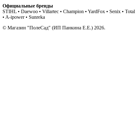
Официальные бренды
STIHL • Daewoo • Villartec • Champion • YardFox • Senix • Total
• A-ipower • Sunreka
© Магазин "ПолеСад" (ИП Панкина Е.Е.) 2026.