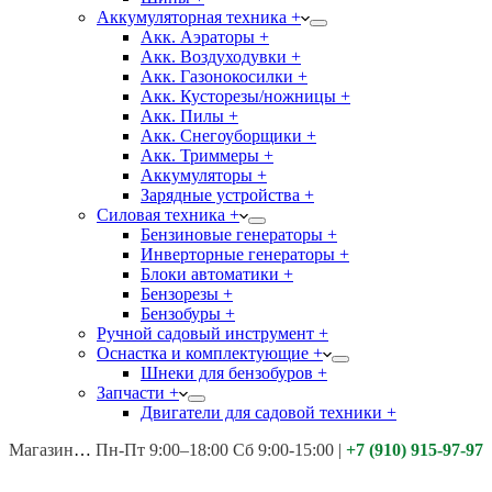
Аккумуляторная техника +
Акк. Аэраторы +
Акк. Воздуходувки +
Акк. Газонокосилки +
Акк. Кусторезы/ножницы +
Акк. Пилы +
Акк. Снегоуборщики +
Акк. Триммеры +
Аккумуляторы +
Зарядные устройства +
Силовая техника +
Бензиновые генераторы +
Инверторные генераторы +
Блоки автоматики +
Бензорезы +
Бензобуры +
Ручной садовый инструмент +
Оснастка и комплектующие +
Шнеки для бензобуров +
Запчасти +
Двигатели для садовой техники +
Магазины:
Калуга ул. Московская д.113
Пн-Пт 9:00–18:00 Сб 9:00-15:00
|
+7 (910) 915-97-97