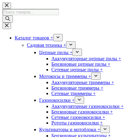
Перейти
к
Поиск
сути
товаров
Каталог товаров +
Садовая техника +
Цепные пилы +
Аккумуляторные цепные пилы +
Бензиновые цепные пилы +
Сетевые цепные пилы +
Мотокосы и триммеры +
Аккумуляторные триммеры +
Бензиновые триммеры +
Сетевые триммеры +
Газонокосилки +
Аккумуляторные газонокосилки +
Бензиновые газонокосилки +
Сетевые газонокосилки +
Рототы газонокосилки +
Культиваторы и мотоблоки +
Бензиновые культиваторы +