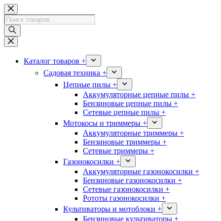
Перейти
к
Поиск
сути
товаров
Каталог товаров +
Садовая техника +
Цепные пилы +
Аккумуляторные цепные пилы +
Бензиновые цепные пилы +
Сетевые цепные пилы +
Мотокосы и триммеры +
Аккумуляторные триммеры +
Бензиновые триммеры +
Сетевые триммеры +
Газонокосилки +
Аккумуляторные газонокосилки +
Бензиновые газонокосилки +
Сетевые газонокосилки +
Рототы газонокосилки +
Культиваторы и мотоблоки +
Бензиновые культиваторы +