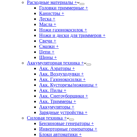
Расходные материалы +
Головки триммерные +
Канистры +
Леска +
Масла +
Ножи газонокосилок +
Ножи и диски для триммеров +
Свечи +
Смазки +
Цепи +
Шины +
Аккумуляторная техника +
Акк. Аэраторы +
Акк. Воздуходувки +
Акк. Газонокосилки +
Акк. Кусторезы/ножницы +
Акк. Пилы +
Акк. Снегоуборщики +
Акк. Триммеры +
Аккумуляторы +
Зарядные устройства +
Силовая техника +
Бензиновые генераторы +
Инверторные генераторы +
Блоки автоматики +