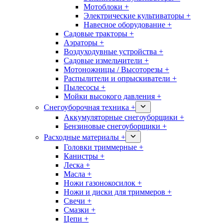
Мотоблоки +
Электрические культиваторы +
Навесное оборудование +
Садовые тракторы +
Аэраторы +
Воздуходувные устройства +
Садовые измельчители +
Мотоножницы / Высоторезы +
Распылители и опрыскиватели +
Пылесосы +
Мойки высокого давления +
Снегоуборочная техника +
Аккумуляторные снегоуборщики +
Бензиновые снегоуборщики +
Расходные материалы +
Головки триммерные +
Канистры +
Леска +
Масла +
Ножи газонокосилок +
Ножи и диски для триммеров +
Свечи +
Смазки +
Цепи +