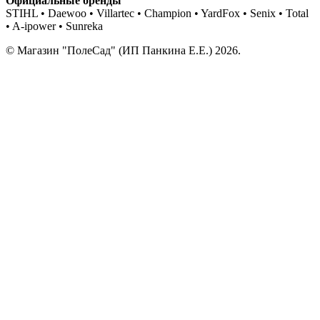
Официальные бренды
STIHL • Daewoo • Villartec • Champion • YardFox • Senix • Total
• A-ipower • Sunreka
© Магазин "ПолеСад" (ИП Панкина Е.Е.) 2026.