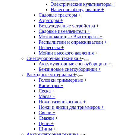
Электрические культиваторы +
Навесное оборудование +
Садовые тракторы +
Аэраторы +
Воздуходувные устройства +
Садовые измельчители +
Мотоножницы / Высоторезы +
Распылители и опрыскиватели +
Пылесосы +
Мойки высокого давления +
Снегоуборочная техника +
Аккумуляторные снегоуборщики +
Бензиновые снегоуборщики +
Расходные материалы +
Головки триммерные +
Канистры +
Леска +
Масла +
Ножи газонокосилок +
Ножи и диски для триммеров +
Свечи +
Смазки +
Цепи +
Шины +
Аккумуляторная техника +