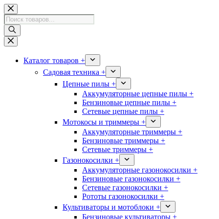
Перейти
к
Поиск
сути
товаров
Каталог товаров +
Садовая техника +
Цепные пилы +
Аккумуляторные цепные пилы +
Бензиновые цепные пилы +
Сетевые цепные пилы +
Мотокосы и триммеры +
Аккумуляторные триммеры +
Бензиновые триммеры +
Сетевые триммеры +
Газонокосилки +
Аккумуляторные газонокосилки +
Бензиновые газонокосилки +
Сетевые газонокосилки +
Рототы газонокосилки +
Культиваторы и мотоблоки +
Бензиновые культиваторы +