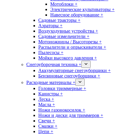
Мотоблоки +
Электрические культиваторы +
Навесное оборудование +
Садовые тракторы +
Аэраторы +
Воздуходувные устройства +
Садовые измельчители +
Мотоножницы / Высоторезы +
Распылители и опрыскиватели +
Пылесосы +
Мойки высокого давления +
Снегоуборочная техника +
Аккумуляторные снегоуборщики +
Бензиновые снегоуборщики +
Расходные материалы +
Головки триммерные +
Канистры +
Леска +
Масла +
Ножи газонокосилок +
Ножи и диски для триммеров +
Свечи +
Смазки +
Цепи +