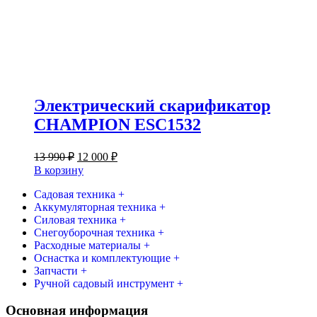
Электрический скарификатор
CHAMPION ESC1532
Первоначальная
Текущая
13 990
₽
12 000
₽
цена
цена:
В корзину
составляла
12
13
Садовая техника +
000 ₽.
Аккумуляторная техника +
990 ₽.
Силовая техника +
Снегоуборочная техника +
Расходные материалы +
Оснастка и комплектующие +
Запчасти +
Ручной садовый инструмент +
Основная информация