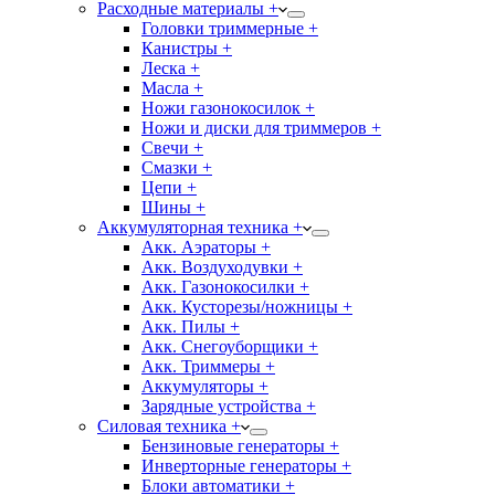
Расходные материалы +
Головки триммерные +
Канистры +
Леска +
Масла +
Ножи газонокосилок +
Ножи и диски для триммеров +
Свечи +
Смазки +
Цепи +
Шины +
Аккумуляторная техника +
Акк. Аэраторы +
Акк. Воздуходувки +
Акк. Газонокосилки +
Акк. Кусторезы/ножницы +
Акк. Пилы +
Акк. Снегоуборщики +
Акк. Триммеры +
Аккумуляторы +
Зарядные устройства +
Силовая техника +
Бензиновые генераторы +
Инверторные генераторы +
Блоки автоматики +