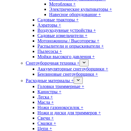
Мотоблоки +
Электрические культиваторы +
Навесное оборудование +
Садовые тракторы +
Аэраторы +
Воздуходувные устройства +
Садовые измельчители +
Мотоножницы / Высоторезы +
Распылители и опрыскиватели +
Пылесосы +
Мойки высокого давления +
Снегоуборочная техника +
Аккумуляторные снегоуборщики +
Бензиновые снегоуборщики +
Расходные материалы +
Головки триммерные +
Канистры +
Леска +
Масла +
Ножи газонокосилок +
Ножи и диски для триммеров +
Свечи +
Смазки +
Цепи +