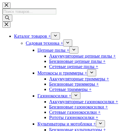
Перейти
к
Поиск
сути
товаров
Каталог товаров +
Садовая техника +
Цепные пилы +
Аккумуляторные цепные пилы +
Бензиновые цепные пилы +
Сетевые цепные пилы +
Мотокосы и триммеры +
Аккумуляторные триммеры +
Бензиновые триммеры +
Сетевые триммеры +
Газонокосилки +
Аккумуляторные газонокосилки +
Бензиновые газонокосилки +
Сетевые газонокосилки +
Рототы газонокосилки +
Культиваторы и мотоблоки +
Бензиновые культиваторы +