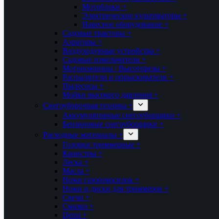
Мотоблоки +
Электрические культиваторы +
Навесное оборудование +
Садовые тракторы +
Аэраторы +
Воздуходувные устройства +
Садовые измельчители +
Мотоножницы / Высоторезы +
Распылители и опрыскиватели +
Пылесосы +
Мойки высокого давления +
Снегоуборочная техника +
Аккумуляторные снегоуборщики +
Бензиновые снегоуборщики +
Расходные материалы +
Головки триммерные +
Канистры +
Леска +
Масла +
Ножи газонокосилок +
Ножи и диски для триммеров +
Свечи +
Смазки +
Цепи +