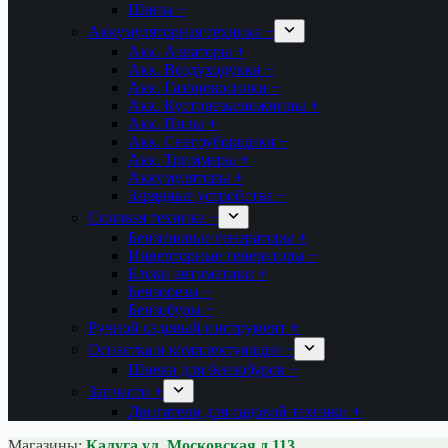
Шины +
Аккумуляторная техника +
Акк. Аэраторы +
Акк. Воздуходувки +
Акк. Газонокосилки +
Акк. Кусторезы/ножницы +
Акк. Пилы +
Акк. Снегоуборщики +
Акк. Триммеры +
Аккумуляторы +
Зарядные устройства +
Силовая техника +
Бензиновые генераторы +
Инверторные генераторы +
Блоки автоматики +
Бензорезы +
Бензобуры +
Ручной садовый инструмент +
Оснастка и комплектующие +
Шнеки для бензобуров +
Запчасти +
Двигатели для садовой техники +
Магазины:
Калуга ул. Московская д.113