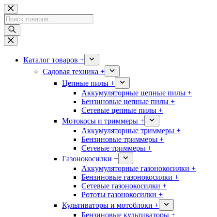
Перейти
к
Поиск
сути
товаров
Каталог товаров +
Садовая техника +
Цепные пилы +
Аккумуляторные цепные пилы +
Бензиновые цепные пилы +
Сетевые цепные пилы +
Мотокосы и триммеры +
Аккумуляторные триммеры +
Бензиновые триммеры +
Сетевые триммеры +
Газонокосилки +
Аккумуляторные газонокосилки +
Бензиновые газонокосилки +
Сетевые газонокосилки +
Рототы газонокосилки +
Культиваторы и мотоблоки +
Бензиновые культиваторы +