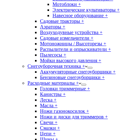
Мотоблоки +
Электрические культиваторы +
Навесное оборудование +
Садовые тракторы +
Аэраторы +
Воздуходувные устройства +
Садовые измельчители +
Мотоножницы / Высоторезы +
Распылители и опрыскиватели +
Пылесосы +
Мойки высокого давления +
Снегоуборочная техника +
Аккумуляторные снегоуборщики +
Бензиновые снегоуборщики +
Расходные материалы +
Головки триммерные +
Канистры +
Леска +
Масла +
Ножи газонокосилок +
Ножи и диски для триммеров +
Свечи +
Смазки +
Цепи +
Шины +