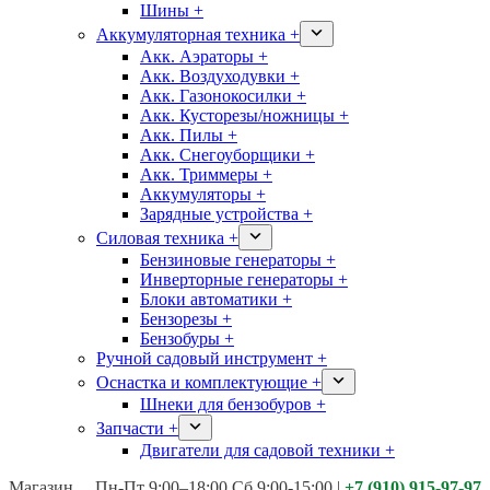
Шины +
Аккумуляторная техника +
Акк. Аэраторы +
Акк. Воздуходувки +
Акк. Газонокосилки +
Акк. Кусторезы/ножницы +
Акк. Пилы +
Акк. Снегоуборщики +
Акк. Триммеры +
Аккумуляторы +
Зарядные устройства +
Силовая техника +
Бензиновые генераторы +
Инверторные генераторы +
Блоки автоматики +
Бензорезы +
Бензобуры +
Ручной садовый инструмент +
Оснастка и комплектующие +
Шнеки для бензобуров +
Запчасти +
Двигатели для садовой техники +
Магазины:
Калуга ул. Московская д.113
Пн-Пт 9:00–18:00 Сб 9:00-15:00
|
+7 (910) 915-97-97