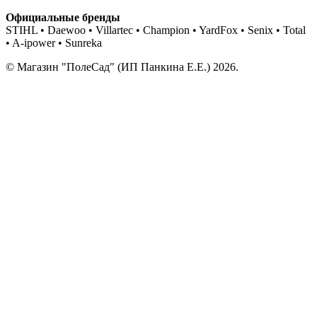
Официальные бренды
STIHL • Daewoo • Villartec • Champion • YardFox • Senix • Total
• A-ipower • Sunreka
© Магазин "ПолеСад" (ИП Панкина Е.Е.) 2026.