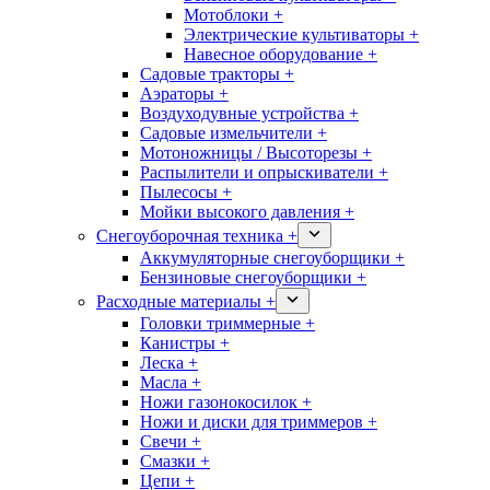
Мотоблоки +
Электрические культиваторы +
Навесное оборудование +
Садовые тракторы +
Аэраторы +
Воздуходувные устройства +
Садовые измельчители +
Мотоножницы / Высоторезы +
Распылители и опрыскиватели +
Пылесосы +
Мойки высокого давления +
Снегоуборочная техника +
Аккумуляторные снегоуборщики +
Бензиновые снегоуборщики +
Расходные материалы +
Головки триммерные +
Канистры +
Леска +
Масла +
Ножи газонокосилок +
Ножи и диски для триммеров +
Свечи +
Смазки +
Цепи +