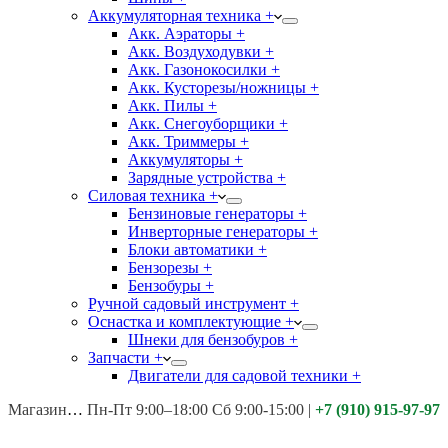
Аккумуляторная техника +
Акк. Аэраторы +
Акк. Воздуходувки +
Акк. Газонокосилки +
Акк. Кусторезы/ножницы +
Акк. Пилы +
Акк. Снегоуборщики +
Акк. Триммеры +
Аккумуляторы +
Зарядные устройства +
Силовая техника +
Бензиновые генераторы +
Инверторные генераторы +
Блоки автоматики +
Бензорезы +
Бензобуры +
Ручной садовый инструмент +
Оснастка и комплектующие +
Шнеки для бензобуров +
Запчасти +
Двигатели для садовой техники +
Магазины:
Калуга ул. Московская д.113
Пн-Пт 9:00–18:00 Сб 9:00-15:00
|
+7 (910) 915-97-97