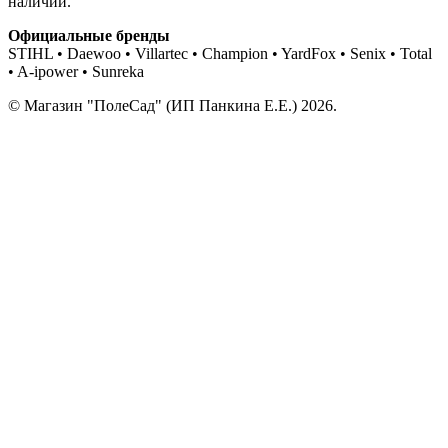
наличии.
Официальные бренды
STIHL • Daewoo • Villartec • Champion • YardFox • Senix • Total
• A-ipower • Sunreka
© Магазин "ПолеСад" (ИП Панкина Е.Е.) 2026.