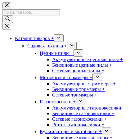
Перейти
к
Поиск
сути
товаров
Каталог товаров +
Садовая техника +
Цепные пилы +
Аккумуляторные цепные пилы +
Бензиновые цепные пилы +
Сетевые цепные пилы +
Мотокосы и триммеры +
Аккумуляторные триммеры +
Бензиновые триммеры +
Сетевые триммеры +
Газонокосилки +
Аккумуляторные газонокосилки +
Бензиновые газонокосилки +
Сетевые газонокосилки +
Рототы газонокосилки +
Культиваторы и мотоблоки +
Бензиновые культиваторы +