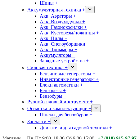
Шины +
Аккумуляторная техника +
Акк. Аэраторы +
Акк. Воздуходувки +
Акк. Газонокосилки +
Акк. Кусторезы/ножницы +
Акк. Пилы +
Акк. Снегоуборщики +
Акк. Триммеры +
Аккумуляторы +
Зарядные устройства +
Силовая техника +
Бензиновые генераторы +
Инверторные генераторы +
Блоки автоматики +
Бензорезы +
Бензобуры +
Ручной садовый инструмент +
Оснастка и комплектующие +
Шнеки для бензобуров +
Запчасти +
Двигатели для садовой техники +
Магазины:
Калуга ул. Московская д.113
Пн-Пт 9:00–18:00 Сб 9:00-15:00
|
+7 (910) 915-97-97