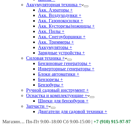
Аккумуляторная техника +
Акк. Аэраторы +
Акк. Воздуходувки +
Акк. Газонокосилки +
Акк. Кусторезы/ножницы +
Акк. Пилы +
Акк. Снегоуборщики +
Акк. Триммеры +
Аккумуляторы +
Зарядные устройства +
Силовая техника +
Бензиновые генераторы +
Инверторные генераторы +
Блоки автоматики +
Бензорезы +
Бензобуры +
Ручной садовый инструмент +
Оснастка и комплектующие +
Шнеки для бензобуров +
Запчасти +
Двигатели для садовой техники +
Магазины:
Калуга ул. Московская д.113
Пн-Пт 9:00–18:00 Сб 9:00-15:00
|
+7 (910) 915-97-97