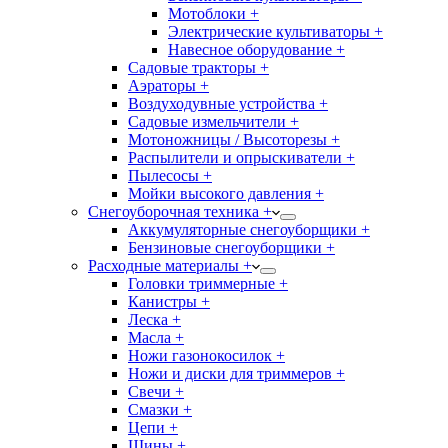
Мотоблоки +
Электрические культиваторы +
Навесное оборудование +
Садовые тракторы +
Аэраторы +
Воздуходувные устройства +
Садовые измельчители +
Мотоножницы / Высоторезы +
Распылители и опрыскиватели +
Пылесосы +
Мойки высокого давления +
Снегоуборочная техника +
Аккумуляторные снегоуборщики +
Бензиновые снегоуборщики +
Расходные материалы +
Головки триммерные +
Канистры +
Леска +
Масла +
Ножи газонокосилок +
Ножи и диски для триммеров +
Свечи +
Смазки +
Цепи +
Шины +