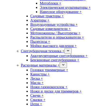
Мотоблоки +
Электрические культиваторы +
Навесное оборудование +
Садовые тракторы +
Аэраторы +
Воздуходувные устройства +
Садовые измельчители +
Мотоножницы / Высоторезы +
Распылители и опрыскиватели +
Пылесосы +
Мойки высокого давления +
Снегоуборочная техника +
Аккумуляторные снегоуборщики +
Бензиновые снегоуборщики +
Расходные материалы +
Головки триммерные +
Канистры +
Леска +
Масла +
Ножи газонокосилок +
Ножи и диски для триммеров +
Свечи +
Смазки +
Цепи +