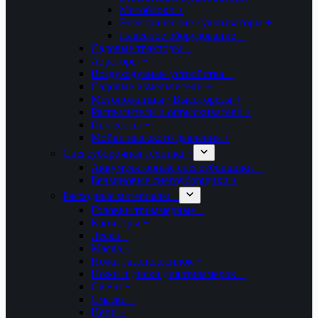
Мотоблоки +
Электрические культиваторы +
Навесное оборудование +
Садовые тракторы +
Аэраторы +
Воздуходувные устройства +
Садовые измельчители +
Мотоножницы / Высоторезы +
Распылители и опрыскиватели +
Пылесосы +
Мойки высокого давления +
Снегоуборочная техника +
Аккумуляторные снегоуборщики +
Бензиновые снегоуборщики +
Расходные материалы +
Головки триммерные +
Канистры +
Леска +
Масла +
Ножи газонокосилок +
Ножи и диски для триммеров +
Свечи +
Смазки +
Цепи +