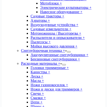
Мотоблоки +
Электрические культиваторы +
Навесное оборудование +
Садовые тракторы +
Аэраторы +
Воздуходувные устройства +
Садовые измельчители +
Мотоножницы / Высоторезы +
Распылители и опрыскиватели +
Пылесосы +
Мойки высокого давления +
Снегоуборочная техника +
Аккумуляторные снегоуборщики +
Бензиновые снегоуборщики +
Расходные материалы +
Головки триммерные +
Канистры +
Леска +
Масла +
Ножи газонокосилок +
Ножи и диски для триммеров +
Свечи +
Смазки +
Цепи +
Шины +