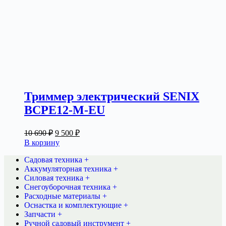
Триммер электрический SENIX
BCPE12-M-EU
Первоначальная
Текущая
10 690
₽
9 500
₽
цена
цена:
В корзину
составляла
9
10
Садовая техника +
500 ₽.
Аккумуляторная техника +
690 ₽.
Силовая техника +
Снегоуборочная техника +
Расходные материалы +
Оснастка и комплектующие +
Запчасти +
Ручной садовый инструмент +