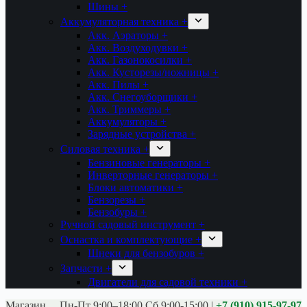
Шины +
Аккумуляторная техника +
Акк. Аэраторы +
Акк. Воздуходувки +
Акк. Газонокосилки +
Акк. Кусторезы/ножницы +
Акк. Пилы +
Акк. Снегоуборщики +
Акк. Триммеры +
Аккумуляторы +
Зарядные устройства +
Силовая техника +
Бензиновые генераторы +
Инверторные генераторы +
Блоки автоматики +
Бензорезы +
Бензобуры +
Ручной садовый инструмент +
Оснастка и комплектующие +
Шнеки для бензобуров +
Запчасти +
Двигатели для садовой техники +
Магазины:
Калуга ул. Московская д.113
Пн-Пт 9:00–18:00 Сб 9:00-15:00
|
+7 (910) 915-97-97