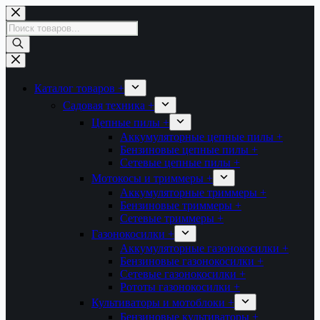
Перейти
к
Поиск
сути
товаров
Каталог товаров +
Садовая техника +
Цепные пилы +
Аккумуляторные цепные пилы +
Бензиновые цепные пилы +
Сетевые цепные пилы +
Мотокосы и триммеры +
Аккумуляторные триммеры +
Бензиновые триммеры +
Сетевые триммеры +
Газонокосилки +
Аккумуляторные газонокосилки +
Бензиновые газонокосилки +
Сетевые газонокосилки +
Рототы газонокосилки +
Культиваторы и мотоблоки +
Бензиновые культиваторы +