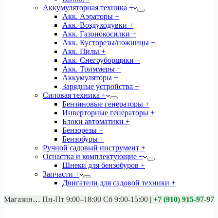
Аккумуляторная техника +
Акк. Аэраторы +
Акк. Воздуходувки +
Акк. Газонокосилки +
Акк. Кусторезы/ножницы +
Акк. Пилы +
Акк. Снегоуборщики +
Акк. Триммеры +
Аккумуляторы +
Зарядные устройства +
Силовая техника +
Бензиновые генераторы +
Инверторные генераторы +
Блоки автоматики +
Бензорезы +
Бензобуры +
Ручной садовый инструмент +
Оснастка и комплектующие +
Шнеки для бензобуров +
Запчасти +
Двигатели для садовой техники +
Магазины:
Калуга ул. Московская д.113
Пн-Пт 9:00–18:00 Сб 9:00-15:00
|
+7 (910) 915-97-97