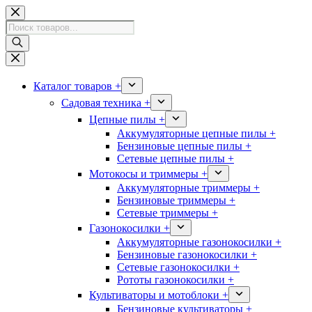
Перейти
к
Поиск
сути
товаров
Каталог товаров +
Садовая техника +
Цепные пилы +
Аккумуляторные цепные пилы +
Бензиновые цепные пилы +
Сетевые цепные пилы +
Мотокосы и триммеры +
Аккумуляторные триммеры +
Бензиновые триммеры +
Сетевые триммеры +
Газонокосилки +
Аккумуляторные газонокосилки +
Бензиновые газонокосилки +
Сетевые газонокосилки +
Рототы газонокосилки +
Культиваторы и мотоблоки +
Бензиновые культиваторы +