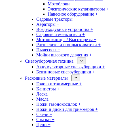
Мотоблоки +
Электрические культиваторы +
Навесное оборудование +
Садовые тракторы +
Аэраторы +
Воздуходувные устройства +
Садовые измельчители +
Мотоножницы / Высоторезы +
Распылители и опрыскиватели +
Пылесосы +
Мойки высокого давления +
Снегоуборочная техника +
Аккумуляторные снегоуборщики +
Бензиновые снегоуборщики +
Расходные материалы +
Головки триммерные +
Канистры +
Леска +
Масла +
Ножи газонокосилок +
Ножи и диски для триммеров +
Свечи +
Смазки +
Цепи +