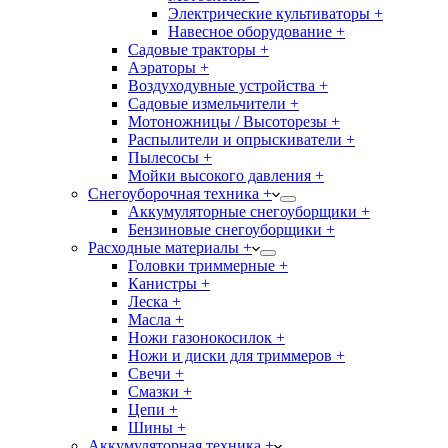
Электрические культиваторы +
Навесное оборудование +
Садовые тракторы +
Аэраторы +
Воздуходувные устройства +
Садовые измельчители +
Мотоножницы / Высоторезы +
Распылители и опрыскиватели +
Пылесосы +
Мойки высокого давления +
Снегоуборочная техника +
Аккумуляторные снегоуборщики +
Бензиновые снегоуборщики +
Расходные материалы +
Головки триммерные +
Канистры +
Леска +
Масла +
Ножи газонокосилок +
Ножи и диски для триммеров +
Свечи +
Смазки +
Цепи +
Шины +
Аккумуляторная техника +