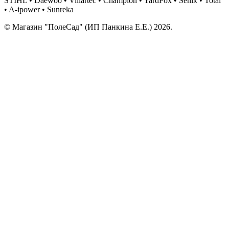
STIHL • Daewoo • Villartec • Champion • YardFox • Senix • Total
• A-ipower • Sunreka
© Магазин "ПолеСад" (ИП Панкина Е.Е.) 2026.