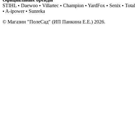
STIHL • Daewoo • Villartec • Champion • YardFox • Senix • Total
• A-ipower • Sunreka
© Магазин "ПолеСад" (ИП Панкина Е.Е.) 2026.