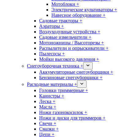
Мотоблоки +
Электрические культиваторы +
Навесное оборудование +
Садовые тракторы +
Аэраторы +
Воздуходувные устройства +
Садовые измельчители +
Мотоножницы / Высоторезы +
Распылители и опрыскиватели +
Пылесосы +
Мойки высокого давления +
Снегоуборочная техника +
Аккумуляторные снегоуборщики +
Бензиновые снегоуборщики +
Расходные материалы +
Головки триммерные +
Канистры +
Леска +
Масла +
Ножи газонокосилок +
Ножи и диски для триммеров +
Свечи +
Смазки +
Цепи +