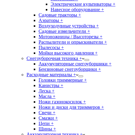
Электрические культиваторы +
Навесное оборудование +
Садовые тракторы +
Аэраторы +
Воздуходувные устройства +
Садовые измельчители +
Мотоножницы / Высоторезы +
Распылители и опрыскиватели +
Пылесосы +
Мойки высокого давления +
Снегоуборочная техника +
Аккумуляторные снегоуборщики +
Бензиновые снегоуборщики +
Расходные материалы +
Головки триммерные +
Канистры +
Леска +
Масла +
Ножи газонокосилок +
Ножи и диски для триммеров +
Свечи +
Смазки +
Цепи +
Шины +
Аккумуляторная техника +