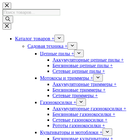
Перейти
к
Поиск
сути
товаров
Каталог товаров +
Садовая техника +
Цепные пилы +
Аккумуляторные цепные пилы +
Бензиновые цепные пилы +
Сетевые цепные пилы +
Мотокосы и триммеры +
Аккумуляторные триммеры +
Бензиновые триммеры +
Сетевые триммеры +
Газонокосилки +
Аккумуляторные газонокосилки +
Бензиновые газонокосилки +
Сетевые газонокосилки +
Рототы газонокосилки +
Культиваторы и мотоблоки +
Бензиновые культиваторы +