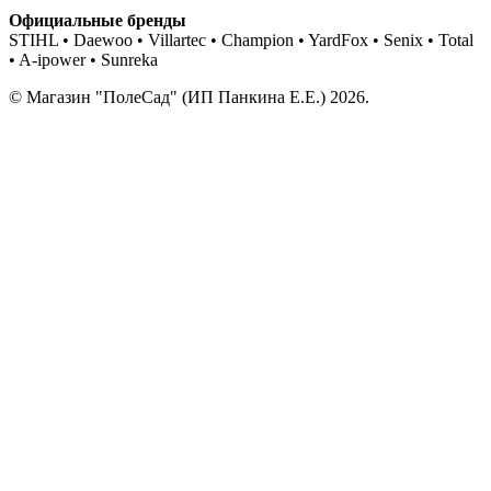
Официальные бренды
STIHL • Daewoo • Villartec • Champion • YardFox • Senix • Total
• A-ipower • Sunreka
© Магазин "ПолеСад" (ИП Панкина Е.Е.) 2026.