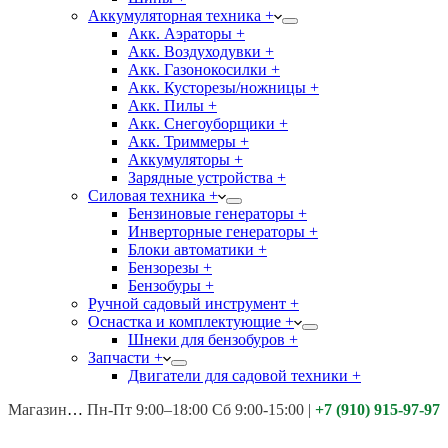
Аккумуляторная техника +
Акк. Аэраторы +
Акк. Воздуходувки +
Акк. Газонокосилки +
Акк. Кусторезы/ножницы +
Акк. Пилы +
Акк. Снегоуборщики +
Акк. Триммеры +
Аккумуляторы +
Зарядные устройства +
Силовая техника +
Бензиновые генераторы +
Инверторные генераторы +
Блоки автоматики +
Бензорезы +
Бензобуры +
Ручной садовый инструмент +
Оснастка и комплектующие +
Шнеки для бензобуров +
Запчасти +
Двигатели для садовой техники +
Магазины:
Калуга ул. Московская д.113
Пн-Пт 9:00–18:00 Сб 9:00-15:00
|
+7 (910) 915-97-97