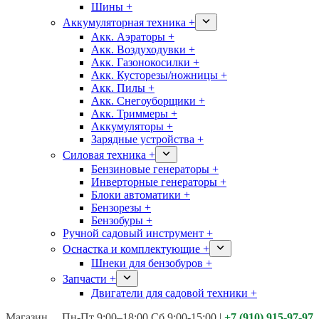
Шины +
Аккумуляторная техника +
Акк. Аэраторы +
Акк. Воздуходувки +
Акк. Газонокосилки +
Акк. Кусторезы/ножницы +
Акк. Пилы +
Акк. Снегоуборщики +
Акк. Триммеры +
Аккумуляторы +
Зарядные устройства +
Силовая техника +
Бензиновые генераторы +
Инверторные генераторы +
Блоки автоматики +
Бензорезы +
Бензобуры +
Ручной садовый инструмент +
Оснастка и комплектующие +
Шнеки для бензобуров +
Запчасти +
Двигатели для садовой техники +
Магазины:
Калуга ул. Московская д.113
Пн-Пт 9:00–18:00 Сб 9:00-15:00
|
+7 (910) 915-97-97