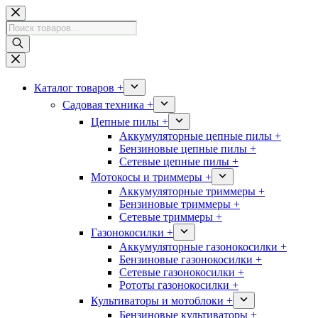
Перейти
к
Поиск
сути
товаров
Каталог товаров +
Садовая техника +
Цепные пилы +
Аккумуляторные цепные пилы +
Бензиновые цепные пилы +
Сетевые цепные пилы +
Мотокосы и триммеры +
Аккумуляторные триммеры +
Бензиновые триммеры +
Сетевые триммеры +
Газонокосилки +
Аккумуляторные газонокосилки +
Бензиновые газонокосилки +
Сетевые газонокосилки +
Рототы газонокосилки +
Культиваторы и мотоблоки +
Бензиновые культиваторы +