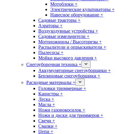
Мотоблоки +
Электрические культиваторы +
Навесное оборудование +
Садовые тракторы +
Аэраторы +
Воздуходувные устройства +
Садовые измельчители +
Мотоножницы / Высоторезы +
Распылители и опрыскиватели +
Пылесосы +
Мойки высокого давления +
Снегоуборочная техника +
Аккумуляторные снегоуборщики +
Бензиновые снегоуборщики +
Расходные материалы +
Головки триммерные +
Канистры +
Леска +
Масла +
Ножи газонокосилок +
Ножи и диски для триммеров +
Свечи +
Смазки +
Цепи +