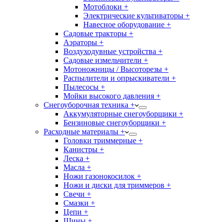
Мотоблоки +
Электрические культиваторы +
Навесное оборудование +
Садовые тракторы +
Аэраторы +
Воздуходувные устройства +
Садовые измельчители +
Мотоножницы / Высоторезы +
Распылители и опрыскиватели +
Пылесосы +
Мойки высокого давления +
Снегоуборочная техника +
Аккумуляторные снегоуборщики +
Бензиновые снегоуборщики +
Расходные материалы +
Головки триммерные +
Канистры +
Леска +
Масла +
Ножи газонокосилок +
Ножи и диски для триммеров +
Свечи +
Смазки +
Цепи +
Шины +