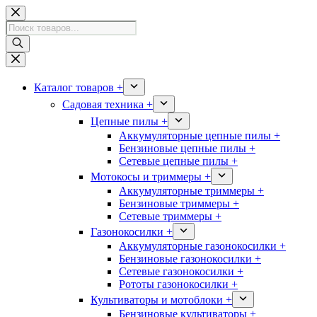
Перейти
к
Поиск
сути
товаров
Каталог товаров +
Садовая техника +
Цепные пилы +
Аккумуляторные цепные пилы +
Бензиновые цепные пилы +
Сетевые цепные пилы +
Мотокосы и триммеры +
Аккумуляторные триммеры +
Бензиновые триммеры +
Сетевые триммеры +
Газонокосилки +
Аккумуляторные газонокосилки +
Бензиновые газонокосилки +
Сетевые газонокосилки +
Рототы газонокосилки +
Культиваторы и мотоблоки +
Бензиновые культиваторы +