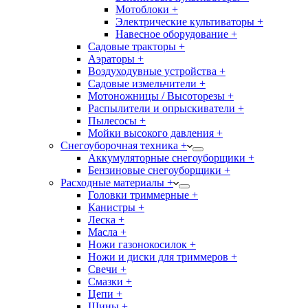
Мотоблоки +
Электрические культиваторы +
Навесное оборудование +
Садовые тракторы +
Аэраторы +
Воздуходувные устройства +
Садовые измельчители +
Мотоножницы / Высоторезы +
Распылители и опрыскиватели +
Пылесосы +
Мойки высокого давления +
Снегоуборочная техника +
Аккумуляторные снегоуборщики +
Бензиновые снегоуборщики +
Расходные материалы +
Головки триммерные +
Канистры +
Леска +
Масла +
Ножи газонокосилок +
Ножи и диски для триммеров +
Свечи +
Смазки +
Цепи +
Шины +