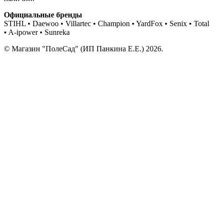
Официальные бренды
STIHL • Daewoo • Villartec • Champion • YardFox • Senix • Total
• A-ipower • Sunreka
© Магазин "ПолеСад" (ИП Панкина Е.Е.) 2026.