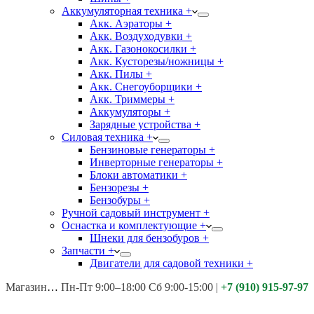
Аккумуляторная техника +
Акк. Аэраторы +
Акк. Воздуходувки +
Акк. Газонокосилки +
Акк. Кусторезы/ножницы +
Акк. Пилы +
Акк. Снегоуборщики +
Акк. Триммеры +
Аккумуляторы +
Зарядные устройства +
Силовая техника +
Бензиновые генераторы +
Инверторные генераторы +
Блоки автоматики +
Бензорезы +
Бензобуры +
Ручной садовый инструмент +
Оснастка и комплектующие +
Шнеки для бензобуров +
Запчасти +
Двигатели для садовой техники +
Магазины:
Калуга ул. Московская д.113
Пн-Пт 9:00–18:00 Сб 9:00-15:00
|
+7 (910) 915-97-97