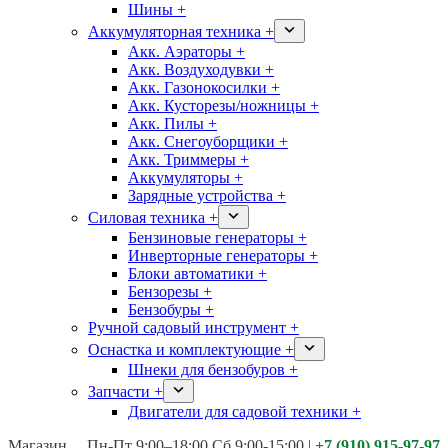
Шины +
Аккумуляторная техника +
Акк. Аэраторы +
Акк. Воздуходувки +
Акк. Газонокосилки +
Акк. Кусторезы/ножницы +
Акк. Пилы +
Акк. Снегоуборщики +
Акк. Триммеры +
Аккумуляторы +
Зарядные устройства +
Силовая техника +
Бензиновые генераторы +
Инверторные генераторы +
Блоки автоматики +
Бензорезы +
Бензобуры +
Ручной садовый инструмент +
Оснастка и комплектующие +
Шнеки для бензобуров +
Запчасти +
Двигатели для садовой техники +
Магазины:
Калуга ул. Московская д.113
Пн-Пт 9:00–18:00 Сб 9:00-15:00
|
+7 (910) 915-97-97