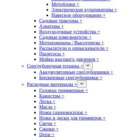
Мотоблоки +
Электрические культиваторы +
Навесное оборудование +
Садовые тракторы +
Аэраторы +
Воздуходувные устройства +
Садовые измельчители +
Мотоножницы / Высоторезы +
Распылители и опрыскиватели +
Пылесосы +
Мойки высокого давления +
Снегоуборочная техника +
Аккумуляторные снегоуборщики +
Бензиновые снегоуборщики +
Расходные материалы +
Головки триммерные +
Канистры +
Леска +
Масла +
Ножи газонокосилок +
Ножи и диски для триммеров +
Свечи +
Смазки +
Цепи +