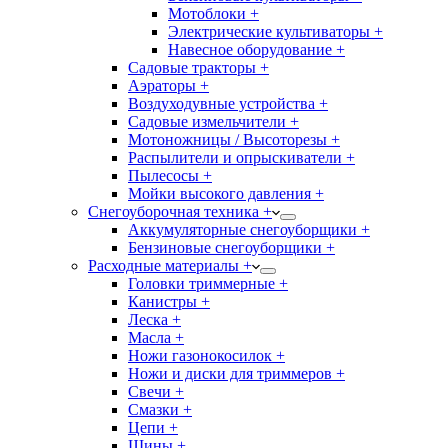
Мотоблоки +
Электрические культиваторы +
Навесное оборудование +
Садовые тракторы +
Аэраторы +
Воздуходувные устройства +
Садовые измельчители +
Мотоножницы / Высоторезы +
Распылители и опрыскиватели +
Пылесосы +
Мойки высокого давления +
Снегоуборочная техника +
Аккумуляторные снегоуборщики +
Бензиновые снегоуборщики +
Расходные материалы +
Головки триммерные +
Канистры +
Леска +
Масла +
Ножи газонокосилок +
Ножи и диски для триммеров +
Свечи +
Смазки +
Цепи +
Шины +