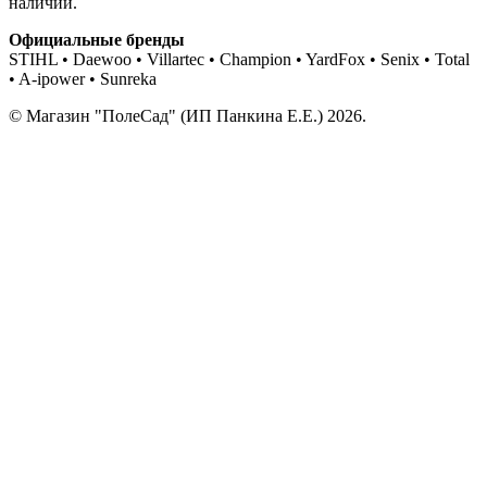
наличии.
Официальные бренды
STIHL • Daewoo • Villartec • Champion • YardFox • Senix • Total
• A-ipower • Sunreka
© Магазин "ПолеСад" (ИП Панкина Е.Е.) 2026.