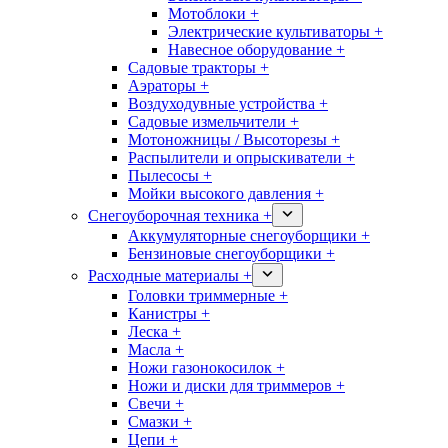
Мотоблоки +
Электрические культиваторы +
Навесное оборудование +
Садовые тракторы +
Аэраторы +
Воздуходувные устройства +
Садовые измельчители +
Мотоножницы / Высоторезы +
Распылители и опрыскиватели +
Пылесосы +
Мойки высокого давления +
Снегоуборочная техника +
Аккумуляторные снегоуборщики +
Бензиновые снегоуборщики +
Расходные материалы +
Головки триммерные +
Канистры +
Леска +
Масла +
Ножи газонокосилок +
Ножи и диски для триммеров +
Свечи +
Смазки +
Цепи +