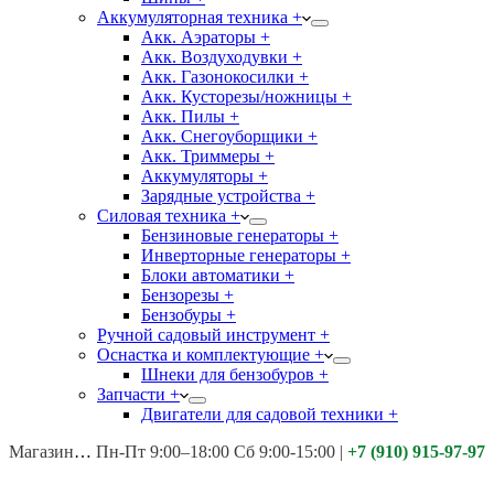
Аккумуляторная техника +
Акк. Аэраторы +
Акк. Воздуходувки +
Акк. Газонокосилки +
Акк. Кусторезы/ножницы +
Акк. Пилы +
Акк. Снегоуборщики +
Акк. Триммеры +
Аккумуляторы +
Зарядные устройства +
Силовая техника +
Бензиновые генераторы +
Инверторные генераторы +
Блоки автоматики +
Бензорезы +
Бензобуры +
Ручной садовый инструмент +
Оснастка и комплектующие +
Шнеки для бензобуров +
Запчасти +
Двигатели для садовой техники +
Магазины:
Калуга ул. Московская д.113
Пн-Пт 9:00–18:00 Сб 9:00-15:00
|
+7 (910) 915-97-97