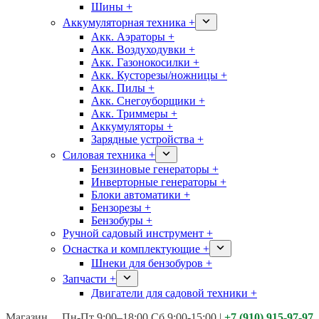
Шины +
Аккумуляторная техника +
Акк. Аэраторы +
Акк. Воздуходувки +
Акк. Газонокосилки +
Акк. Кусторезы/ножницы +
Акк. Пилы +
Акк. Снегоуборщики +
Акк. Триммеры +
Аккумуляторы +
Зарядные устройства +
Силовая техника +
Бензиновые генераторы +
Инверторные генераторы +
Блоки автоматики +
Бензорезы +
Бензобуры +
Ручной садовый инструмент +
Оснастка и комплектующие +
Шнеки для бензобуров +
Запчасти +
Двигатели для садовой техники +
Магазины:
Калуга ул. Московская д.113
Пн-Пт 9:00–18:00 Сб 9:00-15:00
|
+7 (910) 915-97-97