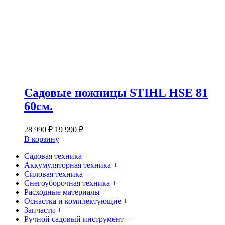
Садовые ножницы STIHL HSE 81
60см.
Первоначальная
Текущая
28 990
₽
19 990
₽
цена
цена:
В корзину
составляла
19
28
Садовая техника +
990 ₽.
Аккумуляторная техника +
990 ₽.
Силовая техника +
Снегоуборочная техника +
Расходные материалы +
Оснастка и комплектующие +
Запчасти +
Ручной садовый инструмент +