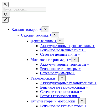
Перейти
к
Поиск
сути
товаров
Каталог товаров +
Садовая техника +
Цепные пилы +
Аккумуляторные цепные пилы +
Бензиновые цепные пилы +
Сетевые цепные пилы +
Мотокосы и триммеры +
Аккумуляторные триммеры +
Бензиновые триммеры +
Сетевые триммеры +
Газонокосилки +
Аккумуляторные газонокосилки +
Бензиновые газонокосилки +
Сетевые газонокосилки +
Рототы газонокосилки +
Культиваторы и мотоблоки +
Бензиновые культиваторы +