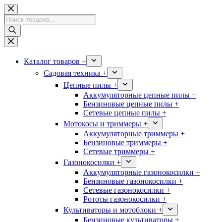
Перейти
к
Поиск
сути
товаров
Каталог товаров +
Садовая техника +
Цепные пилы +
Аккумуляторные цепные пилы +
Бензиновые цепные пилы +
Сетевые цепные пилы +
Мотокосы и триммеры +
Аккумуляторные триммеры +
Бензиновые триммеры +
Сетевые триммеры +
Газонокосилки +
Аккумуляторные газонокосилки +
Бензиновые газонокосилки +
Сетевые газонокосилки +
Рототы газонокосилки +
Культиваторы и мотоблоки +
Бензиновые культиваторы +