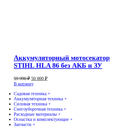
Аккумуляторный мотосекатор
STIHL HLA 86 без АКБ и ЗУ
Первоначальная
Текущая
59 990
₽
50 000
₽
цена
цена:
В корзину
составляла
50
59
Садовая техника +
000 ₽.
Аккумуляторная техника +
990 ₽.
Силовая техника +
Снегоуборочная техника +
Расходные материалы +
Оснастка и комплектующие +
Запчасти +