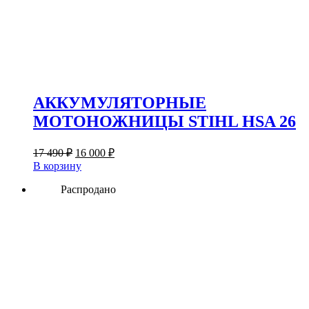
АККУМУЛЯТОРНЫЕ
МОТОНОЖНИЦЫ STIHL HSA 26
Первоначальная
Текущая
17 490
₽
16 000
₽
цена
цена:
В корзину
составляла
16
17
Распродано
000 ₽.
490 ₽.