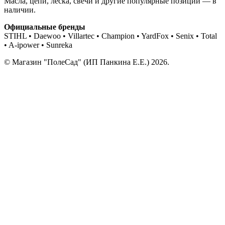
Масла, цепи, леска, свечи и другие популярные позиции — в
наличии.
Официальные бренды
STIHL • Daewoo • Villartec • Champion • YardFox • Senix • Total
• A-ipower • Sunreka
© Магазин "ПолеСад" (ИП Панкина Е.Е.) 2026.