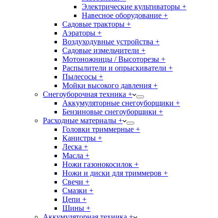
Электрические культиваторы +
Навесное оборудование +
Садовые тракторы +
Аэраторы +
Воздуходувные устройства +
Садовые измельчители +
Мотоножницы / Высоторезы +
Распылители и опрыскиватели +
Пылесосы +
Мойки высокого давления +
Снегоуборочная техника +
Аккумуляторные снегоуборщики +
Бензиновые снегоуборщики +
Расходные материалы +
Головки триммерные +
Канистры +
Леска +
Масла +
Ножи газонокосилок +
Ножи и диски для триммеров +
Свечи +
Смазки +
Цепи +
Шины +
Аккумуляторная техника +