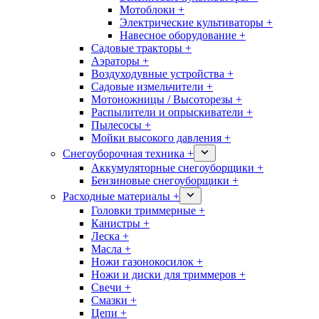
Мотоблоки +
Электрические культиваторы +
Навесное оборудование +
Садовые тракторы +
Аэраторы +
Воздуходувные устройства +
Садовые измельчители +
Мотоножницы / Высоторезы +
Распылители и опрыскиватели +
Пылесосы +
Мойки высокого давления +
Снегоуборочная техника +
Аккумуляторные снегоуборщики +
Бензиновые снегоуборщики +
Расходные материалы +
Головки триммерные +
Канистры +
Леска +
Масла +
Ножи газонокосилок +
Ножи и диски для триммеров +
Свечи +
Смазки +
Цепи +