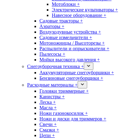
Мотоблоки +
Электрические культиваторы +
Навесное оборудование +
Садовые тракторы +
Аэраторы +
Воздуходувные устройства +
Садовые измельчители +
Мотоножницы / Высоторезы +
Распылители и опрыскиватели +
Пылесосы +
Мойки высокого давления +
Снегоуборочная техника +
Аккумуляторные снегоуборщики +
Бензиновые снегоуборщики +
Расходные материалы +
Головки триммерные +
Канистры +
Леска +
Масла +
Ножи газонокосилок +
Ножи и диски для триммеров +
Свечи +
Смазки +
Цепи +