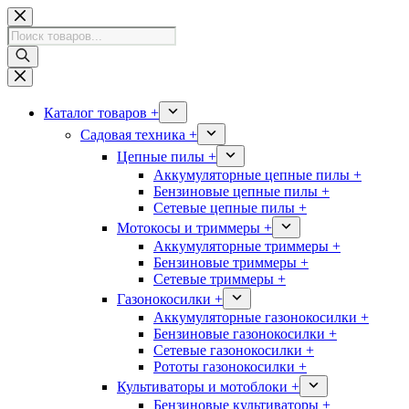
Перейти
к
Поиск
сути
товаров
Каталог товаров +
Садовая техника +
Цепные пилы +
Аккумуляторные цепные пилы +
Бензиновые цепные пилы +
Сетевые цепные пилы +
Мотокосы и триммеры +
Аккумуляторные триммеры +
Бензиновые триммеры +
Сетевые триммеры +
Газонокосилки +
Аккумуляторные газонокосилки +
Бензиновые газонокосилки +
Сетевые газонокосилки +
Рототы газонокосилки +
Культиваторы и мотоблоки +
Бензиновые культиваторы +