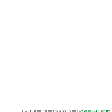
Пн-Пт 9:00–18:00 Сб 9:00-15:00
|
+7 (910) 915-97-97