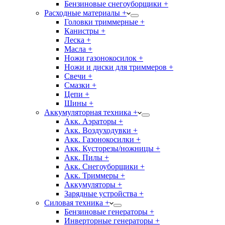
Бензиновые снегоуборщики +
Расходные материалы +
Головки триммерные +
Канистры +
Леска +
Масла +
Ножи газонокосилок +
Ножи и диски для триммеров +
Свечи +
Смазки +
Цепи +
Шины +
Аккумуляторная техника +
Акк. Аэраторы +
Акк. Воздуходувки +
Акк. Газонокосилки +
Акк. Кусторезы/ножницы +
Акк. Пилы +
Акк. Снегоуборщики +
Акк. Триммеры +
Аккумуляторы +
Зарядные устройства +
Силовая техника +
Бензиновые генераторы +
Инверторные генераторы +