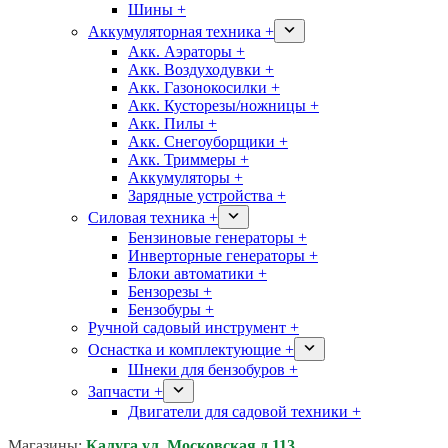
Шины +
Аккумуляторная техника +
Акк. Аэраторы +
Акк. Воздуходувки +
Акк. Газонокосилки +
Акк. Кусторезы/ножницы +
Акк. Пилы +
Акк. Снегоуборщики +
Акк. Триммеры +
Аккумуляторы +
Зарядные устройства +
Силовая техника +
Бензиновые генераторы +
Инверторные генераторы +
Блоки автоматики +
Бензорезы +
Бензобуры +
Ручной садовый инструмент +
Оснастка и комплектующие +
Шнеки для бензобуров +
Запчасти +
Двигатели для садовой техники +
Магазины:
Калуга ул. Московская д.113