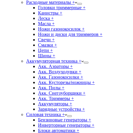
Расходные материалы +
Головки триммерные +
Канистры +
Леска +
Масла +
Ножи газонокосилок +
Ножи и диски для триммеров +
Свечи +
Смазки +
Цепи +
Шины +
Аккумуляторная техника +
Акк. Аэраторы +
Акк. Воздуходувки +
Акк. Газонокосилки +
Акк. Кусторезы/ножницы +
Акк. Пилы +
Акк. Снегоуборщики +
Акк. Триммеры +
Аккумуляторы +
Зарядные устройства +
Силовая техника +
Бензиновые генераторы +
Инверторные генераторы +
Блоки автоматики +