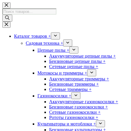
Перейти
к
Поиск
сути
товаров
Каталог товаров +
Садовая техника +
Цепные пилы +
Аккумуляторные цепные пилы +
Бензиновые цепные пилы +
Сетевые цепные пилы +
Мотокосы и триммеры +
Аккумуляторные триммеры +
Бензиновые триммеры +
Сетевые триммеры +
Газонокосилки +
Аккумуляторные газонокосилки +
Бензиновые газонокосилки +
Сетевые газонокосилки +
Рототы газонокосилки +
Культиваторы и мотоблоки +
Бензиновые культиваторы +