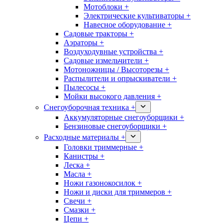
Мотоблоки +
Электрические культиваторы +
Навесное оборудование +
Садовые тракторы +
Аэраторы +
Воздуходувные устройства +
Садовые измельчители +
Мотоножницы / Высоторезы +
Распылители и опрыскиватели +
Пылесосы +
Мойки высокого давления +
Снегоуборочная техника +
Аккумуляторные снегоуборщики +
Бензиновые снегоуборщики +
Расходные материалы +
Головки триммерные +
Канистры +
Леска +
Масла +
Ножи газонокосилок +
Ножи и диски для триммеров +
Свечи +
Смазки +
Цепи +