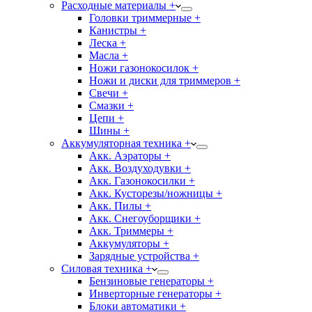
Расходные материалы +
Головки триммерные +
Канистры +
Леска +
Масла +
Ножи газонокосилок +
Ножи и диски для триммеров +
Свечи +
Смазки +
Цепи +
Шины +
Аккумуляторная техника +
Акк. Аэраторы +
Акк. Воздуходувки +
Акк. Газонокосилки +
Акк. Кусторезы/ножницы +
Акк. Пилы +
Акк. Снегоуборщики +
Акк. Триммеры +
Аккумуляторы +
Зарядные устройства +
Силовая техника +
Бензиновые генераторы +
Инверторные генераторы +
Блоки автоматики +