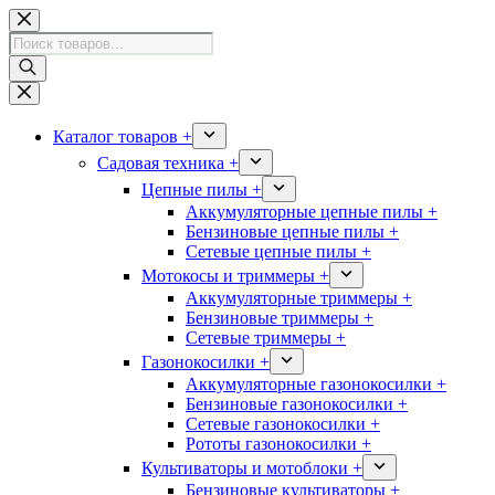
Перейти
к
Поиск
сути
товаров
Каталог товаров +
Садовая техника +
Цепные пилы +
Аккумуляторные цепные пилы +
Бензиновые цепные пилы +
Сетевые цепные пилы +
Мотокосы и триммеры +
Аккумуляторные триммеры +
Бензиновые триммеры +
Сетевые триммеры +
Газонокосилки +
Аккумуляторные газонокосилки +
Бензиновые газонокосилки +
Сетевые газонокосилки +
Рототы газонокосилки +
Культиваторы и мотоблоки +
Бензиновые культиваторы +