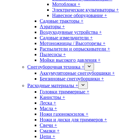
Мотоблоки +
Электрические культиваторы +
Навесное оборудование +
Садовые тракторы +
Аэраторы +
Воздуходувные устройства +
Садовые измельчители +
Мотоножницы / Высоторезы +
Распылители и опрыскиватели +
Пылесосы +
Мойки высокого давления +
Снегоуборочная техника +
Аккумуляторные снегоуборщики +
Бензиновые снегоуборщики +
Расходные материалы +
Головки триммерные +
Канистры +
Леска +
Масла +
Ножи газонокосилок +
Ножи и диски для триммеров +
Свечи +
Смазки +
Цепи +