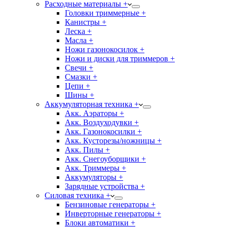
Расходные материалы +
Головки триммерные +
Канистры +
Леска +
Масла +
Ножи газонокосилок +
Ножи и диски для триммеров +
Свечи +
Смазки +
Цепи +
Шины +
Аккумуляторная техника +
Акк. Аэраторы +
Акк. Воздуходувки +
Акк. Газонокосилки +
Акк. Кусторезы/ножницы +
Акк. Пилы +
Акк. Снегоуборщики +
Акк. Триммеры +
Аккумуляторы +
Зарядные устройства +
Силовая техника +
Бензиновые генераторы +
Инверторные генераторы +
Блоки автоматики +