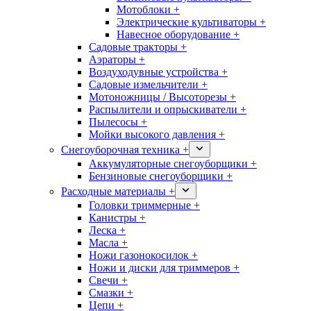
Мотоблоки +
Электрические культиваторы +
Навесное оборудование +
Садовые тракторы +
Аэраторы +
Воздуходувные устройства +
Садовые измельчители +
Мотоножницы / Высоторезы +
Распылители и опрыскиватели +
Пылесосы +
Мойки высокого давления +
Снегоуборочная техника +
Аккумуляторные снегоуборщики +
Бензиновые снегоуборщики +
Расходные материалы +
Головки триммерные +
Канистры +
Леска +
Масла +
Ножи газонокосилок +
Ножи и диски для триммеров +
Свечи +
Смазки +
Цепи +