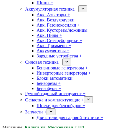
Шины +
Аккумуляторная техника +
Акк. Аэраторы +
Акк. Воздуходувки +
Акк. Газонокосилки +
Акк. Кусторезы/ножницы +
Акк. Пилы +
Акк. Снегоуборщики +
Акк. Триммеры +
Аккумуляторы +
Зарядные устройства +
Силовая техника +
Бензиновые генераторы +
Инверторные генераторы +
Блоки автоматики +
Бензорезы +
Бензобуры +
Ручной садовый инструмент +
Оснастка и комплектующие +
Шнеки для бензобуров +
Запчасти +
Двигатели для садовой техники +
Магазины:
Калуга ул. Московская д.113