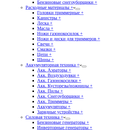
Бензиновые снегоуборщики +
Расходные материалы +
Головки триммерные +
Канистры +
Леска +
Масла +
Ножи газонокосилок +
Ножи и диски для триммеров +
Свечи +
Смазки +
Цепи +
Шины +
Аккумуляторная техника +
Акк. Аэраторы +
Акк. Воздуходувки +
Акк. Газонокосилки +
Акк. Кусторезы/ножницы +
Акк. Пилы +
Акк. Снегоуборщики +
Акк. Триммеры +
Аккумуляторы +
Зарядные устройства +
Силовая техника +
Бензиновые генераторы +
Инверторные генераторы +