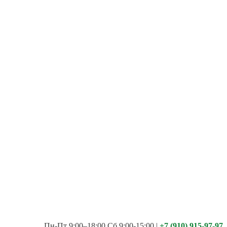
Пн-Пт 9:00–18:00 Сб 9:00-15:00
|
+7 (910) 915-97-97