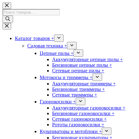
Перейти
к
Поиск
сути
товаров
Каталог товаров +
Садовая техника +
Цепные пилы +
Аккумуляторные цепные пилы +
Бензиновые цепные пилы +
Сетевые цепные пилы +
Мотокосы и триммеры +
Аккумуляторные триммеры +
Бензиновые триммеры +
Сетевые триммеры +
Газонокосилки +
Аккумуляторные газонокосилки +
Бензиновые газонокосилки +
Сетевые газонокосилки +
Рототы газонокосилки +
Культиваторы и мотоблоки +
Бензиновые культиваторы +